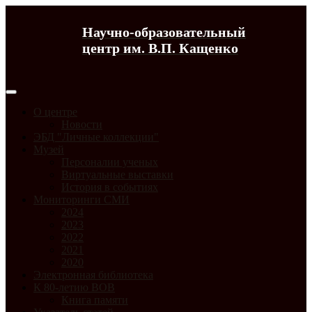
Научно-образовательный
центр им. В.П. Кащенко
О центре
Новости
ЭБД "Личные коллекции"
Музей
Персоналии ученых
Виртуальные выставки
История в событиях
Мониторинги СМИ
2024
2023
2022
2021
2020
Электронная библиотека
К 80-летию ВОВ
Книга памяти