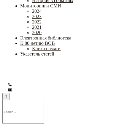
История в событиях
Мониторинги СМИ
2024
2023
2022
2021
2020
Электронная библиотека
К 80-летию ВОВ
Книга памяти
Указатель статей
Федеральное государственное бюджетное научное
учреждение
«Институт коррекционной педагогики»
+7 (499) 245-04-52
info@ikp.email
