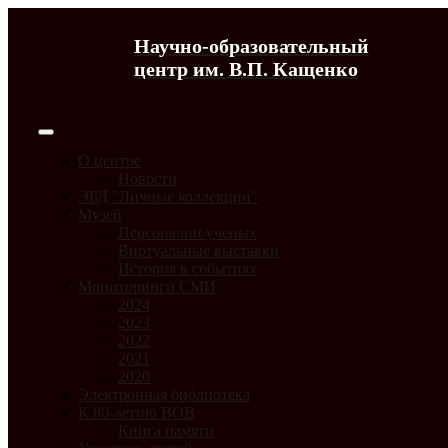
Научно-образовательный
центр им. В.П. Кащенко
О центре
Новости
ЭБД "Личные коллекции"
Музей
Персоналии ученых
Виртуальные выставки
История в событиях
Мониторинги СМИ
2024
2023
2022
2021
2020
Электронная библиотека
К 80-летию ВОВ
Книга памяти