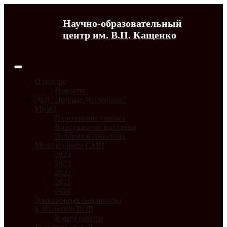
Научно-образовательный
центр им. В.П. Кащенко
О центре
Новости
ЭБД "Личные коллекции"
Музей
Персоналии ученых
Виртуальные выставки
История в событиях
Мониторинги СМИ
2024
2023
2022
2021
2020
Электронная библиотека
К 80-летию ВОВ
Книга памяти