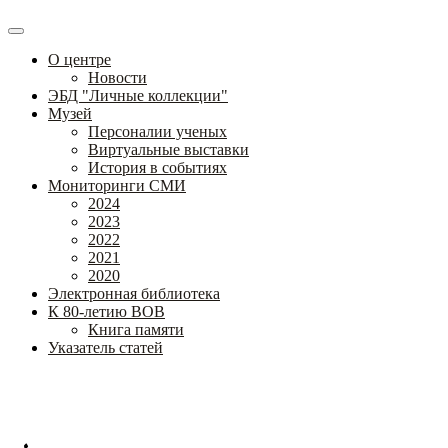
О центре
Новости
ЭБД "Личные коллекции"
Музей
Персоналии ученых
Виртуальные выставки
История в событиях
Мониторинги СМИ
2024
2023
2022
2021
2020
Электронная библиотека
К 80-летию ВОВ
Книга памяти
Указатель статей
Федеральное государственное бюджетное научное учреждение
«Институт коррекционной педагогики»