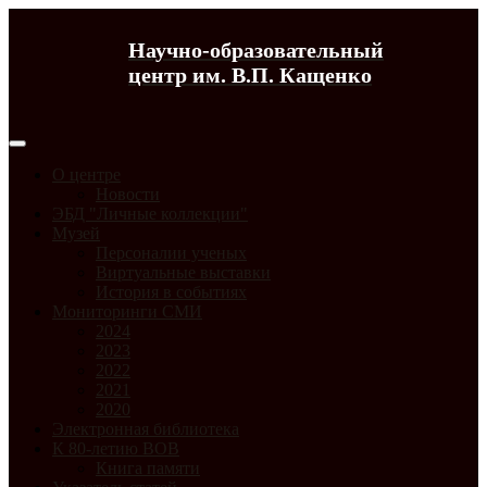
Научно-образовательный
центр им. В.П. Кащенко
О центре
Новости
ЭБД "Личные коллекции"
Музей
Персоналии ученых
Виртуальные выставки
История в событиях
Мониторинги СМИ
2024
2023
2022
2021
2020
Электронная библиотека
К 80-летию ВОВ
Книга памяти