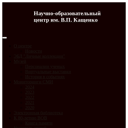
Научно-образовательный
центр им. В.П. Кащенко
О центре
Новости
ЭБД "Личные коллекции"
Музей
Персоналии ученых
Виртуальные выставки
История в событиях
Мониторинги СМИ
2024
2023
2022
2021
2020
Электронная библиотека
К 80-летию ВОВ
Книга памяти