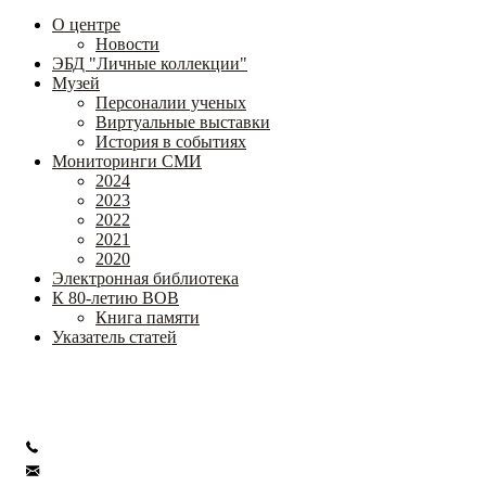
О центре
Новости
ЭБД "Личные коллекции"
Музей
Персоналии ученых
Виртуальные выставки
История в событиях
Мониторинги СМИ
2024
2023
2022
2021
2020
Электронная библиотека
К 80-летию ВОВ
Книга памяти
Указатель статей
Федеральное государственное бюджетное научное учреждение
«Институт коррекционной педагогики»
+7 (499) 245-04-52
info@ikp.email