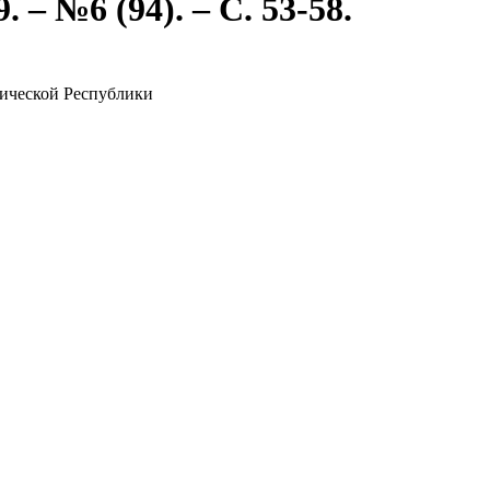
 – №6 (94). – С. 53-58.
тической Республики