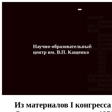
О центре
Новост
ЭБД "Личные
Музей
Персона
Виртуал
История
Научно-образовательный
Мониторинг
центр им. В.П. Кащенко
2024
2023
2022
2021
2020
Электронная 
К 80-летию 
Книга п
Указатель ста
Из материалов I конгресс