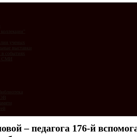
и
 коллекции"
лии ученых
ьные выставки
 в событиях
и СМИ
библиотека
ВОВ
амяти
тей
новой – педагога 176-й вспомо