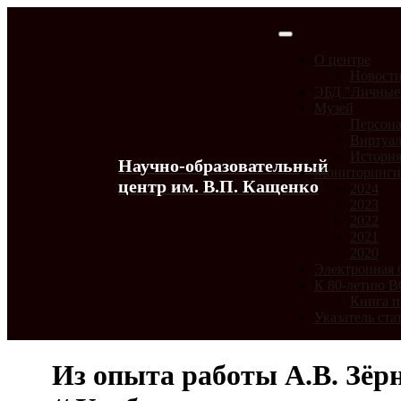
О центре
Новост
ЭБД "Личные
Музей
Персона
Виртуал
История
Научно-образовательный
Мониторинг
центр им. В.П. Кащенко
2024
2023
2022
2021
2020
Электронная 
К 80-летию 
Книга п
Указатель ста
Из опыта работы А.В. Зёр