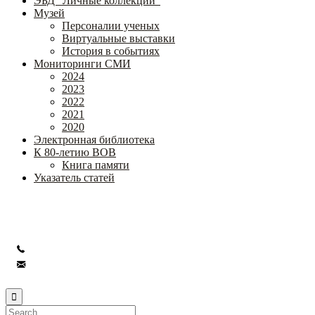
ЭБД "Личные коллекции"
Музей
Персоналии ученых
Виртуальные выставки
История в событиях
Мониторинги СМИ
2024
2023
2022
2021
2020
Электронная библиотека
К 80-летию ВОВ
Книга памяти
Указатель статей
Федеральное государственное бюджетное научное учреждение
«Институт коррекционной педагогики»
+7 (499) 245-04-52
info@ikp.email
