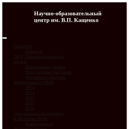
Научно-образовательный
центр им. В.П. Кащенко
О центре
Новости
ЭБД "Личные коллекции"
Музей
Персоналии ученых
Виртуальные выставки
История в событиях
Мониторинги СМИ
2024
2023
2022
2021
2020
Электронная библиотека
К 80-летию ВОВ
Книга памяти