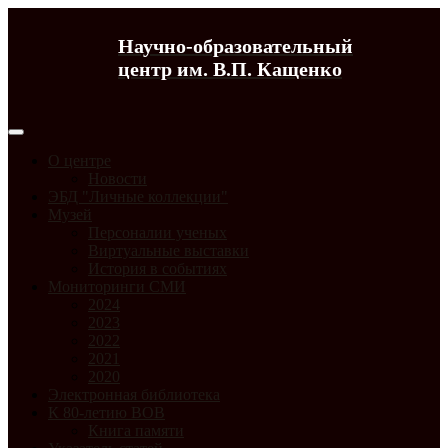
Научно-образовательный
центр им. В.П. Кащенко
О центре
Новости
ЭБД "Личные коллекции"
Музей
Персоналии ученых
Виртуальные выставки
История в событиях
Мониторинги СМИ
2024
2023
2022
2021
2020
Электронная библиотека
К 80-летию ВОВ
Книга памяти