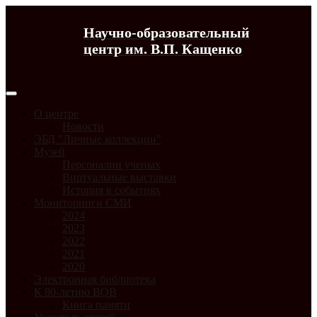
Научно-образовательный
центр им. В.П. Кащенко
О центре
Новости
ЭБД "Личные коллекции"
Музей
Персоналии ученых
Виртуальные выставки
История в событиях
Мониторинги СМИ
2024
2023
2022
2021
2020
Электронная библиотека
К 80-летию ВОВ
Книга памяти