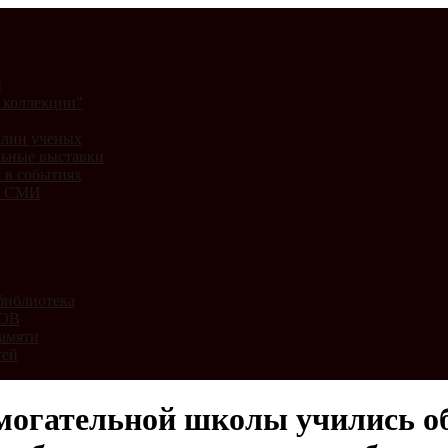
и
 коллекции"
лии ученых
ьные выставки
 в событиях
и СМИ
библиотека
ВОВ
амяти
тей
омогательной школы учились о