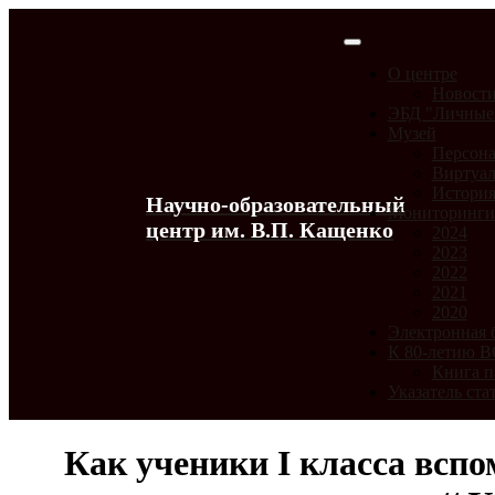
О центре
Новост
ЭБД "Личные
Музей
Персона
Виртуал
История
Научно-образовательный
Мониторинг
центр им. В.П. Кащенко
2024
2023
2022
2021
2020
Электронная 
К 80-летию 
Книга п
Указатель ста
Как ученики I класса всп