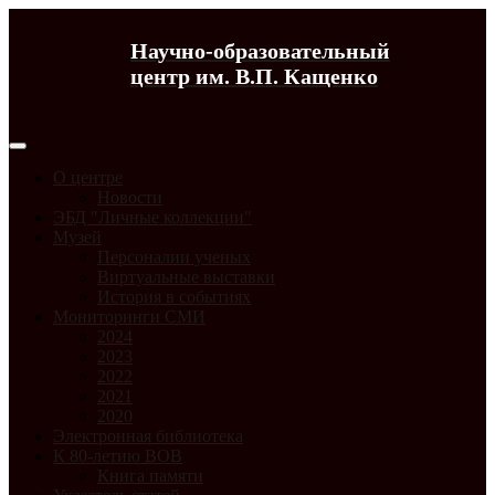
Научно-образовательный
центр им. В.П. Кащенко
О центре
Новости
ЭБД "Личные коллекции"
Музей
Персоналии ученых
Виртуальные выставки
История в событиях
Мониторинги СМИ
2024
2023
2022
2021
2020
Электронная библиотека
К 80-летию ВОВ
Книга памяти