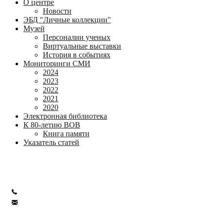
О центре
Новости
ЭБД "Личные коллекции"
Музей
Персоналии ученых
Виртуальные выставки
История в событиях
Мониторинги СМИ
2024
2023
2022
2021
2020
Электронная библиотека
К 80-летию ВОВ
Книга памяти
Указатель статей
Федеральное государственное бюджетное научное учреждение
«Институт коррекционной педагогики»
+7 (499) 245-04-52
info@ikp.email