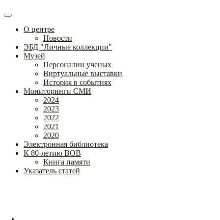
О центре
Новости
ЭБД "Личные коллекции"
Музей
Персоналии ученых
Виртуальные выставки
История в событиях
Мониторинги СМИ
2024
2023
2022
2021
2020
Электронная библиотека
К 80-летию ВОВ
Книга памяти
Указатель статей
Федеральное государственное бюджетное научное учреждение
«Институт коррекционной педагогики»