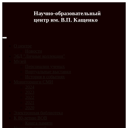
Научно-образовательный
центр им. В.П. Кащенко
О центре
Новости
ЭБД "Личные коллекции"
Музей
Персоналии ученых
Виртуальные выставки
История в событиях
Мониторинги СМИ
2024
2023
2022
2021
2020
Электронная библиотека
К 80-летию ВОВ
Книга памяти