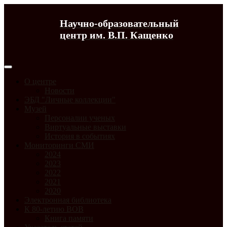
Научно-образовательный
центр им. В.П. Кащенко
О центре
Новости
ЭБД "Личные коллекции"
Музей
Персоналии ученых
Виртуальные выставки
История в событиях
Мониторинги СМИ
2024
2023
2022
2021
2020
Электронная библиотека
К 80-летию ВОВ
Книга памяти