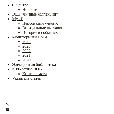
О центре
Новости
ЭБД "Личные коллекции"
Музей
Персоналии ученых
Виртуальные выставки
История в событиях
Мониторинги СМИ
2024
2023
2022
2021
2020
Электронная библиотека
К 80-летию ВОВ
Книга памяти
Указатель статей
Федеральное государственное бюджетное научное учреждение
«Институт коррекционной педагогики»
+7 (499) 245-04-52
info@ikp.email