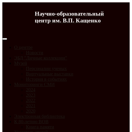
Научно-образовательный
центр им. В.П. Кащенко
О центре
Новости
ЭБД "Личные коллекции"
Музей
Персоналии ученых
Виртуальные выставки
История в событиях
Мониторинги СМИ
2024
2023
2022
2021
2020
Электронная библиотека
К 80-летию ВОВ
Книга памяти