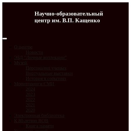
Научно-образовательный
центр им. В.П. Кащенко
О центре
Новости
ЭБД "Личные коллекции"
Музей
Персоналии ученых
Виртуальные выставки
История в событиях
Мониторинги СМИ
2024
2023
2022
2021
2020
Электронная библиотека
К 80-летию ВОВ
Книга памяти