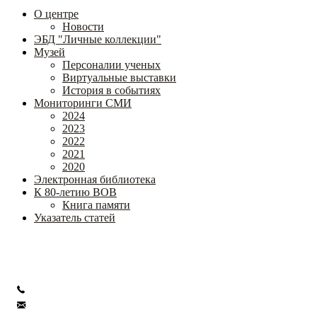
О центре
Новости
ЭБД "Личные коллекции"
Музей
Персоналии ученых
Виртуальные выставки
История в событиях
Мониторинги СМИ
2024
2023
2022
2021
2020
Электронная библиотека
К 80-летию ВОВ
Книга памяти
Указатель статей
Федеральное государственное бюджетное научное учреждение
«Институт коррекционной педагогики»
+7 (499) 245-04-52
info@ikp.email