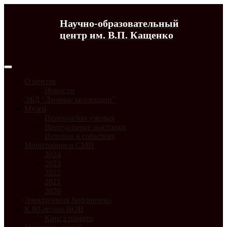
Научно-образовательный
центр им. В.П. Кащенко
О центре
Новости
ЭБД "Личные коллекции"
Музей
Персоналии ученых
Виртуальные выставки
История в событиях
Мониторинги СМИ
2024
2023
2022
2021
2020
Электронная библиотека
К 80-летию ВОВ
Книга памяти