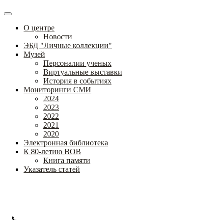
О центре
Новости
ЭБД "Личные коллекции"
Музей
Персоналии ученых
Виртуальные выставки
История в событиях
Мониторинги СМИ
2024
2023
2022
2021
2020
Электронная библиотека
К 80-летию ВОВ
Книга памяти
Указатель статей
Федеральное государственное бюджетное научное учреждение
«Институт коррекционной педагогики»
+7 (499) 245-04-52