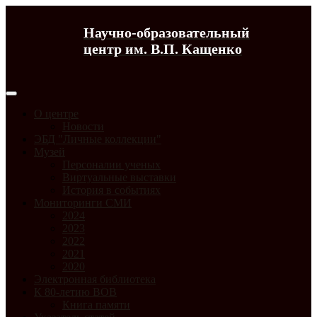
Научно-образовательный
центр им. В.П. Кащенко
О центре
Новости
ЭБД "Личные коллекции"
Музей
Персоналии ученых
Виртуальные выставки
История в событиях
Мониторинги СМИ
2024
2023
2022
2021
2020
Электронная библиотека
К 80-летию ВОВ
Книга памяти