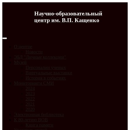
Научно-образовательный
центр им. В.П. Кащенко
О центре
Новости
ЭБД "Личные коллекции"
Музей
Персоналии ученых
Виртуальные выставки
История в событиях
Мониторинги СМИ
2024
2023
2022
2021
2020
Электронная библиотека
К 80-летию ВОВ
Книга памяти