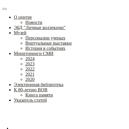
О центре
Новости
ЭБД "Личные коллекции"
Музей
Персоналии ученых
Виртуальные выставки
История в событиях
Мониторинги СМИ
2024
2023
2022
2021
2020
Электронная библиотека
К 80-летию ВОВ
Книга памяти
Указатель статей
Федеральное государственное бюджетное научное учреждение
«Институт коррекционной педагогики»