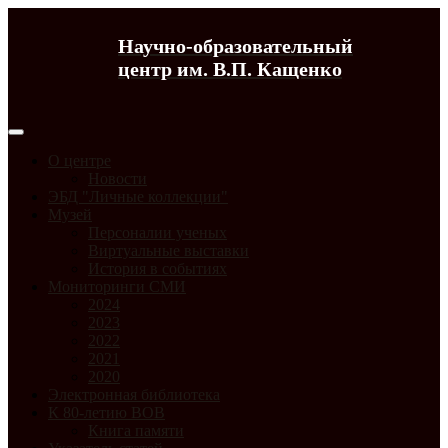
Научно-образовательный
центр им. В.П. Кащенко
О центре
Новости
ЭБД "Личные коллекции"
Музей
Персоналии ученых
Виртуальные выставки
История в событиях
Мониторинги СМИ
2024
2023
2022
2021
2020
Электронная библиотека
К 80-летию ВОВ
Книга памяти