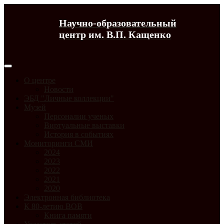
Научно-образовательный
центр им. В.П. Кащенко
О центре
Новости
ЭБД "Личные коллекции"
Музей
Персоналии ученых
Виртуальные выставки
История в событиях
Мониторинги СМИ
2024
2023
2022
2021
2020
Электронная библиотека
К 80-летию ВОВ
Книга памяти