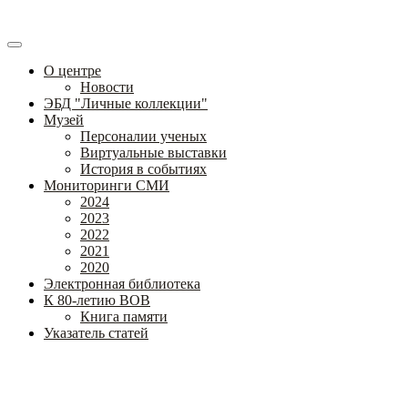
О центре
Новости
ЭБД "Личные коллекции"
Музей
Персоналии ученых
Виртуальные выставки
История в событиях
Мониторинги СМИ
2024
2023
2022
2021
2020
Электронная библиотека
К 80-летию ВОВ
Книга памяти
Указатель статей
Федеральное государственное бюджетное научное учреждение
«Институт коррекционной педагогики»