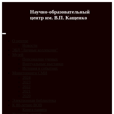
Научно-образовательный
центр им. В.П. Кащенко
О центре
Новости
ЭБД "Личные коллекции"
Музей
Персоналии ученых
Виртуальные выставки
История в событиях
Мониторинги СМИ
2024
2023
2022
2021
2020
Электронная библиотека
К 80-летию ВОВ
Книга памяти