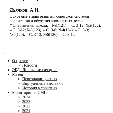
Дьячков, А.И.
Основные этапы развития советской системы
воспитания и обучения аномальных детей
// Специальная школа. – №1(121). – С. 3-12; №2(122).
– С. 3-12; №3(123). – С. 3-8; №4(124). – С. 3-9;
№5(125). – С. 3-13; №6(126). – С. 3-12.
О центре
Новости
ЭБД "Личные коллекции"
Музей
Персоналии ученых
Виртуальные выставки
История в событиях
Мониторинги СМИ
2024
2023
2022
2021