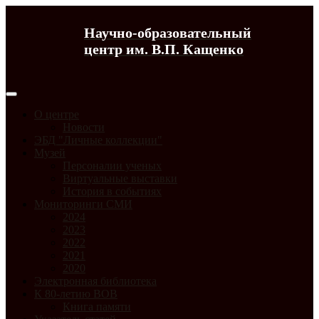
Научно-образовательный
центр им. В.П. Кащенко
О центре
Новости
ЭБД "Личные коллекции"
Музей
Персоналии ученых
Виртуальные выставки
История в событиях
Мониторинги СМИ
2024
2023
2022
2021
2020
Электронная библиотека
К 80-летию ВОВ
Книга памяти