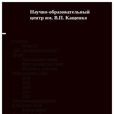
Научно-образовательный
центр им. В.П. Кащенко
О центре
Новости
ЭБД "Личные коллекции"
Музей
Персоналии ученых
Виртуальные выставки
История в событиях
Мониторинги СМИ
2024
2023
2022
2021
2020
Электронная библиотека
К 80-летию ВОВ
Книга памяти