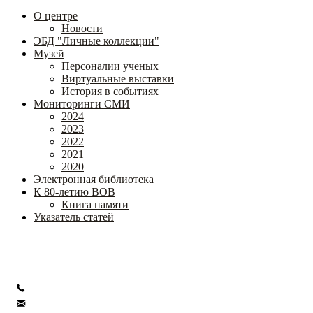
О центре
Новости
ЭБД "Личные коллекции"
Музей
Персоналии ученых
Виртуальные выставки
История в событиях
Мониторинги СМИ
2024
2023
2022
2021
2020
Электронная библиотека
К 80-летию ВОВ
Книга памяти
Указатель статей
Федеральное государственное бюджетное научное учреждение
«Институт коррекционной педагогики»
+7 (499) 245-04-52
info@ikp.email