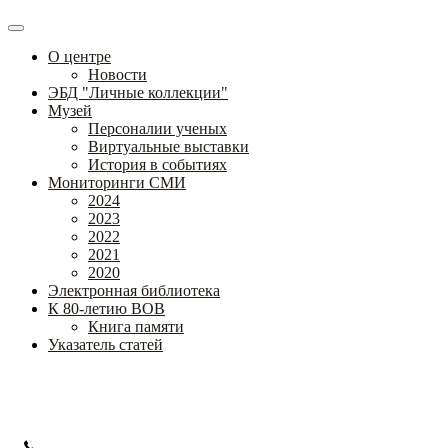
О центре
Новости
ЭБД "Личные коллекции"
Музей
Персоналии ученых
Виртуальные выставки
История в событиях
Мониторинги СМИ
2024
2023
2022
2021
2020
Электронная библиотека
К 80-летию ВОВ
Книга памяти
Указатель статей
Федеральное государственное бюджетное научное учреждение
«Институт коррекционной педагогики»
+7 (499) 245-04-52