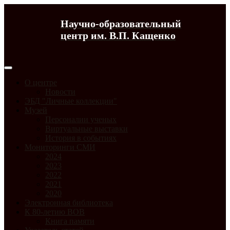
Научно-образовательный
центр им. В.П. Кащенко
О центре
Новости
ЭБД "Личные коллекции"
Музей
Персоналии ученых
Виртуальные выставки
История в событиях
Мониторинги СМИ
2024
2023
2022
2021
2020
Электронная библиотека
К 80-летию ВОВ
Книга памяти