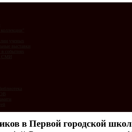
и
 коллекции"
лии ученых
ьные выставки
 в событиях
и СМИ
библиотека
ВОВ
амяти
тей
ков в Первой городской школе