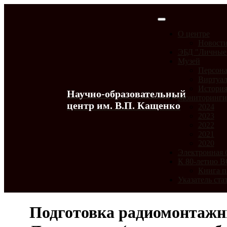
О центре
Новост
ЭБД "Личные
Музей
Персона
Виртуал
История
Научно-образовательный
Мониторинг
центр им. В.П. Кащенко
2024
2023
2022
2021
2020
Электронная 
К 80-летию 
Книга п
Указатель ста
Подготовка радиомонтажни