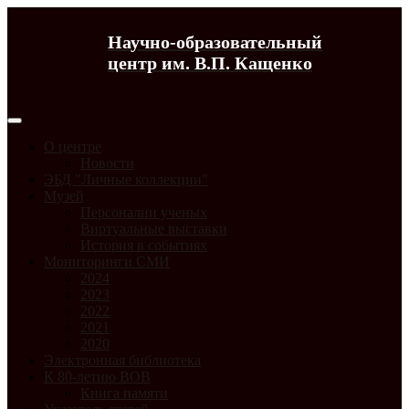
Научно-образовательный
центр им. В.П. Кащенко
О центре
Новости
ЭБД "Личные коллекции"
Музей
Персоналии ученых
Виртуальные выставки
История в событиях
Мониторинги СМИ
2024
2023
2022
2021
2020
Электронная библиотека
К 80-летию ВОВ
Книга памяти