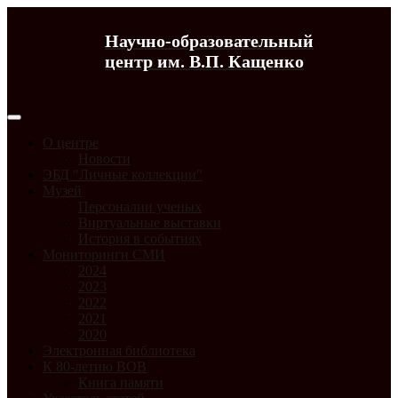
Научно-образовательный
центр им. В.П. Кащенко
О центре
Новости
ЭБД "Личные коллекции"
Музей
Персоналии ученых
Виртуальные выставки
История в событиях
Мониторинги СМИ
2024
2023
2022
2021
2020
Электронная библиотека
К 80-летию ВОВ
Книга памяти