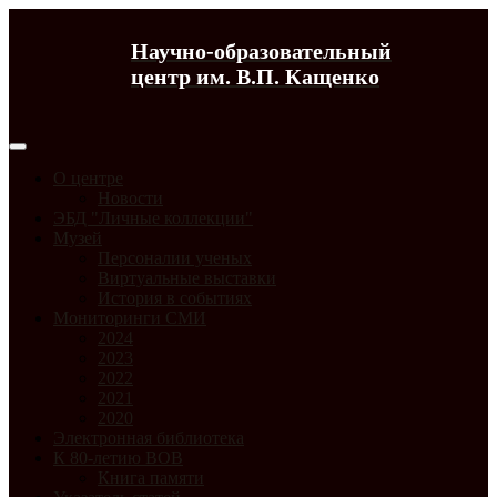
Научно-образовательный
центр им. В.П. Кащенко
О центре
Новости
ЭБД "Личные коллекции"
Музей
Персоналии ученых
Виртуальные выставки
История в событиях
Мониторинги СМИ
2024
2023
2022
2021
2020
Электронная библиотека
К 80-летию ВОВ
Книга памяти