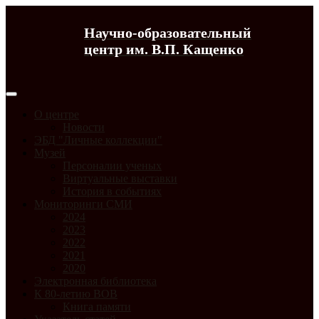
Научно-образовательный
центр им. В.П. Кащенко
О центре
Новости
ЭБД "Личные коллекции"
Музей
Персоналии ученых
Виртуальные выставки
История в событиях
Мониторинги СМИ
2024
2023
2022
2021
2020
Электронная библиотека
К 80-летию ВОВ
Книга памяти