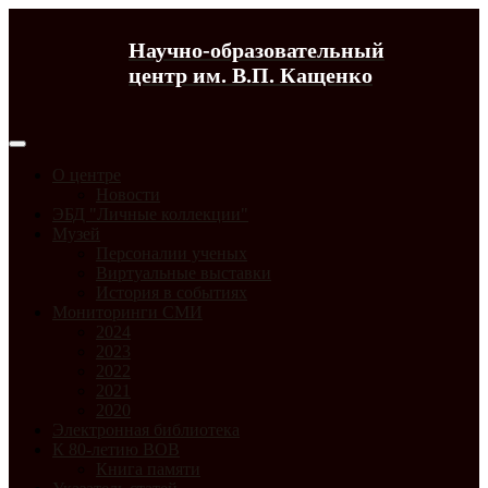
Научно-образовательный
центр им. В.П. Кащенко
О центре
Новости
ЭБД "Личные коллекции"
Музей
Персоналии ученых
Виртуальные выставки
История в событиях
Мониторинги СМИ
2024
2023
2022
2021
2020
Электронная библиотека
К 80-летию ВОВ
Книга памяти