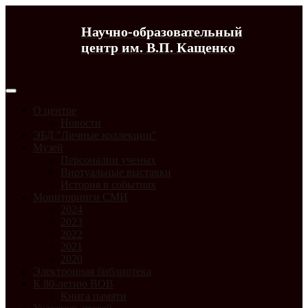
Научно-образовательный
центр им. В.П. Кащенко
О центре
Новости
ЭБД "Личные коллекции"
Музей
Персоналии ученых
Виртуальные выставки
История в событиях
Мониторинги СМИ
2024
2023
2022
2021
2020
Электронная библиотека
К 80-летию ВОВ
Книга памяти