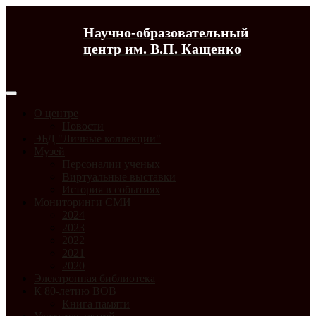
Научно-образовательный
центр им. В.П. Кащенко
О центре
Новости
ЭБД "Личные коллекции"
Музей
Персоналии ученых
Виртуальные выставки
История в событиях
Мониторинги СМИ
2024
2023
2022
2021
2020
Электронная библиотека
К 80-летию ВОВ
Книга памяти