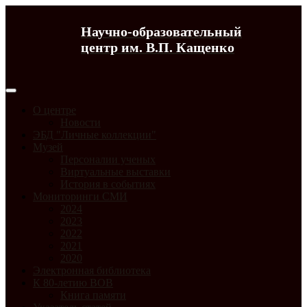
Научно-образовательный
центр им. В.П. Кащенко
О центре
Новости
ЭБД "Личные коллекции"
Музей
Персоналии ученых
Виртуальные выставки
История в событиях
Мониторинги СМИ
2024
2023
2022
2021
2020
Электронная библиотека
К 80-летию ВОВ
Книга памяти