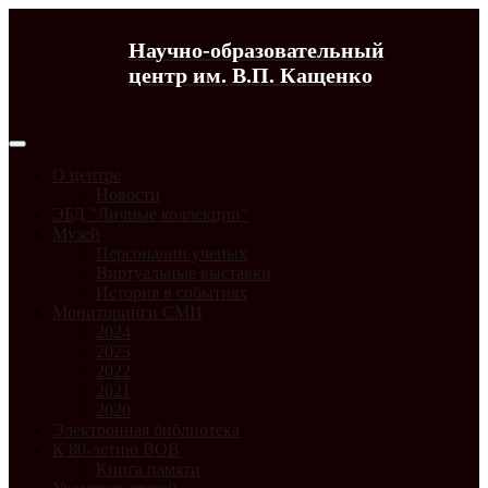
Научно-образовательный
центр им. В.П. Кащенко
О центре
Новости
ЭБД "Личные коллекции"
Музей
Персоналии ученых
Виртуальные выставки
История в событиях
Мониторинги СМИ
2024
2023
2022
2021
2020
Электронная библиотека
К 80-летию ВОВ
Книга памяти