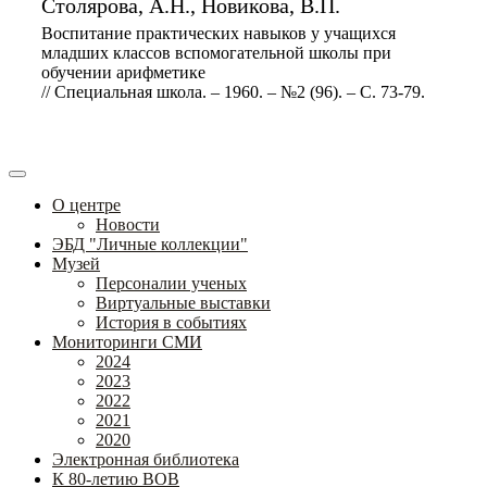
Столярова, А.Н., Новикова, В.П.
Воспитание практических навыков у учащихся
младших классов вспомогательной школы при
обучении арифметике
// Специальная школа. – 1960. – №2 (96). – С. 73-79.
О центре
Новости
ЭБД "Личные коллекции"
Музей
Персоналии ученых
Виртуальные выставки
История в событиях
Мониторинги СМИ
2024
2023
2022
2021
2020
Электронная библиотека
К 80-летию ВОВ