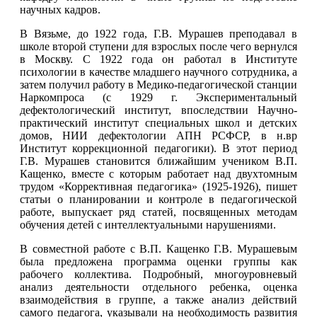
научных кадров.
В Вязьме, до 1922 года, Г.В. Мурашев преподавал в
школе второй ступени для взрослых после чего вернулся
в Москву. С 1922 года он работал в Институте
психологии в качестве младшего научного сотрудника, а
затем получил работу в Медико-педагогической станции
Наркомпроса (с 1929 г. Экспериментальный
дефектологический институт, впоследствии Научно-
практический институт специальных школ и детских
домов, НИИ дефектологии АПН РСФСР, в н.вр
Институт коррекционной педагогики). В этот период
Г.В. Мурашев становится ближайшим учеником В.П.
Кащенко, вместе с которым работает над двухтомным
трудом «Коррективная педагогика» (1925-1926), пишет
статьи о планировании и контроле в педагогической
работе, выпускает ряд статей, посвященных методам
обучения детей с интеллектуальными нарушениями.
В совместной работе с В.П. Кащенко Г.В. Мурашевым
была предложена программа оценки группы как
рабочего коллектива. Подробный, многоуровневый
анализ деятельности отдельного ребенка, оценка
взаимодействия в группе, а также анализ действий
самого педагога, указывали на необходимость развития