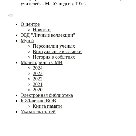
учителей. - М.: Учпедгиз, 1952.
О центре
Новости
ЭБД "Личные коллекции"
Музей
Персоналии ученых
Виртуальные выставки
История в событиях
Мониторинги СМИ
2024
2023
2022
2021
2020
Электронная библиотека
К 80-летию ВОВ
Книга памяти
Указатель статей
Федеральное государственное бюджетное научное
учреждение
«Институт коррекционной педагогики»