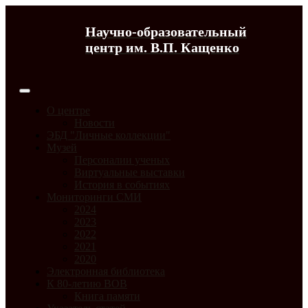
Научно-образовательный
центр им. В.П. Кащенко
О центре
Новости
ЭБД "Личные коллекции"
Музей
Персоналии ученых
Виртуальные выставки
История в событиях
Мониторинги СМИ
2024
2023
2022
2021
2020
Электронная библиотека
К 80-летию ВОВ
Книга памяти