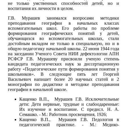
не только умственных способностей детей, но и
воспитания их личности в целом.
Г.В. Мурашев занимался вопросами методики
преподавания географии в начальных классах
вспомогательных школ. Его работы по проблеме
формирования географических понятий у детей,
обучающихся во вспомогательных школах, стали
достойным вкладом не только в специальную, но и в
общую педагогику начальной школы. 22 июня 1944 года
на заседании Ученого Совета НИИ дефектологии АПН
РСФСР Г.В. Мурашеву присвоили ученую степень
кандидата педагогических наук за диссертационную
работу «Педагогические пути формирования понятия у
школьников». В следующие пять лет Георгий
Васильевич напишет более 20 научных статей и 2
монографии по дидактике и методике преподавания
географии в начальной школе.
Кащенко В.П., Мурашев Г.В. Исключительные
дети: Дети нервные, трудные и слабоодаренные:
Их изучение и воспитание. С предисл. Н. А.
Семашко. - М.: Работник просвещения, 1926;
Кащенко В.П., Мурашев Г.В. Педология в
педагогической практике. - М.: Медико-