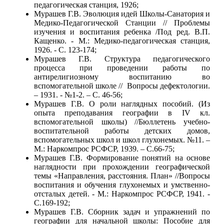
педагогическая станция, 1926;
Мурашев Г.В. Эволюция идей Школы-Санатория и
Медико-Педагогической Станции // Проблемы
изучения и воспитания ребенка /Под ред. В.П.
Кащенко. - М.: Медико-педагогическая станция,
1926. - С. 123-174;
Мурашев Г.В. Структура педагогического
процесса при проведении работы по
антирелигиозному воспитанию во
вспомогательной школе // Вопросы дефектологии.
– 1931. - №1-2. – С. 46-56;
Мурашев Г.В. О роли наглядных пособий. (Из
опыта преподавания географии в IV кл.
вспомогательной школы) //Бюллетень учебно-
воспитательной работы детских домов,
вспомогательных школ и школ глухонемых. №11. –
М.: Наркомпрос РСФСР, 1939. – С.66-75;
Мурашев Г.В. Формирование понятий на основе
наглядности при прохождении географической
темы «Направления, расстояния. План» //Вопросы
воспитания и обучения глухонемых и умственно-
отсталых детей. - М.: Наркомпрос РСФСР, 1941. -
С.169-192;
Мурашев Г.В. Сборник задач и упражнений по
географии для начальной школы: Пособие для