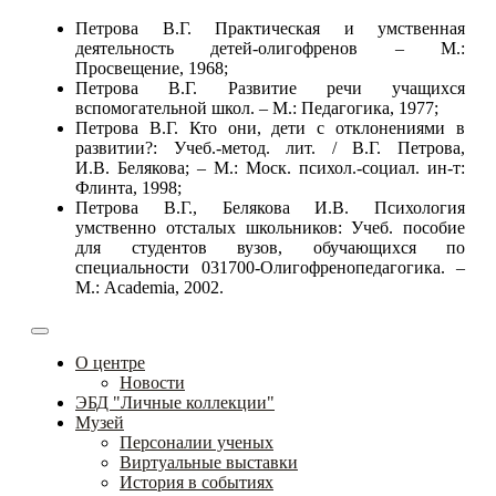
Петрова В.Г. Практическая и умственная
деятельность детей-олигофренов – М.:
Просвещение, 1968;
Петрова В.Г. Развитие речи учащихся
вспомогательной школ. – М.: Педагогика, 1977;
Петрова В.Г. Кто они, дети с отклонениями в
развитии?: Учеб.-метод. лит. / В.Г. Петрова,
И.В. Белякова; – М.: Моск. психол.-социал. ин-т:
Флинта, 1998;
Петрова В.Г., Белякова И.В. Психология
умственно отсталых школьников: Учеб. пособие
для студентов вузов, обучающихся по
специальности 031700-Олигофренопедагогика. –
М.: Academia, 2002.
О центре
Новости
ЭБД "Личные коллекции"
Музей
Персоналии ученых
Виртуальные выставки
История в событиях