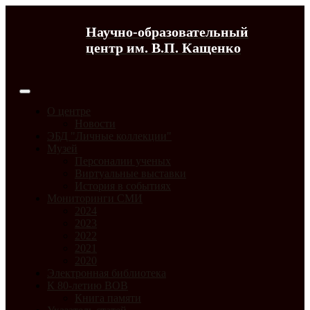
Научно-образовательный
центр им. В.П. Кащенко
О центре
Новости
ЭБД "Личные коллекции"
Музей
Персоналии ученых
Виртуальные выставки
История в событиях
Мониторинги СМИ
2024
2023
2022
2021
2020
Электронная библиотека
К 80-летию ВОВ
Книга памяти