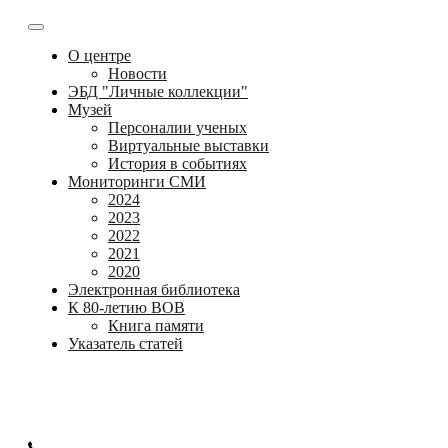
О центре
Новости
ЭБД "Личные коллекции"
Музей
Персоналии ученых
Виртуальные выставки
История в событиях
Мониторинги СМИ
2024
2023
2022
2021
2020
Электронная библиотека
К 80-летию ВОВ
Книга памяти
Указатель статей
Федеральное государственное бюджетное научное
учреждение
«Институт коррекционной педагогики»
+7 (499) 245-04-52