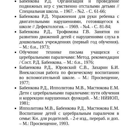
Бабенкова Р.Д. Организация и проведение
подвижных игр с умственно отсталыми детьми //
Специальная школа. – 1967. - №2. - С. 61-66;
Бабенкова Р.Д. Упражнения для руки ребенка с
двигательными нарушениями, готовящегося к
школе // Дефектология. – 1969. - №4. - С. 81-84;
Бабенкова Р.Д., Трофимова Г.В. Занятия по
развитию движений детей с нарушениями слуха в
дошкольных учреждениях (первый год обучения).
– М.: б.и., 1973;
Обучение технике письма учащихся с
церебральными параличами: Метод. рекомендации
/ Сост. Р.Д. Бабенкова. – М.: б.и., 1976;
Бабаенкова Р.Д., Юровский С.В., Захарин Б.И.
Внеклассная работа по физическому воспитанию
во вспомогательной школе. – М.: Просвещение,
1977;
Бабенкова Р.Д., Ипполитова М.В., Мастюкова Е.М.
Дети с церебральными параличами: пути обучения
и коррекции нарушенных функций. - М.: НИИОП,
1981;
Ипполитова М.В., Бабенкова Р.Д., Мастюкова Е.М.
Воспитание детей с церебральным параличом в
семье: Кн. для родителей. - 2-е изд., перераб. и доп.
– М.: Просвещение, 1993.