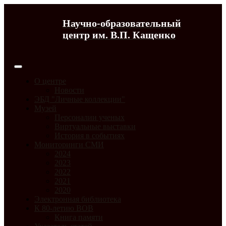
Научно-образовательный
центр им. В.П. Кащенко
О центре
Новости
ЭБД "Личные коллекции"
Музей
Персоналии ученых
Виртуальные выставки
История в событиях
Мониторинги СМИ
2024
2023
2022
2021
2020
Электронная библиотека
К 80-летию ВОВ
Книга памяти