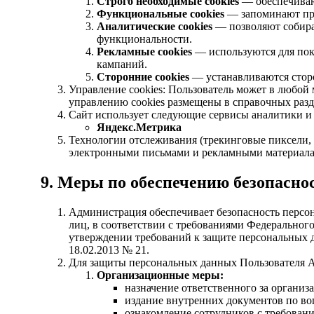
Строго необходимые cookies
— обеспечивают
Функциональные cookies
— запоминают пре
Аналитические cookies
— позволяют собират
функциональности.
Рекламные cookies
— используются для пок
кампаний.
Сторонние cookies
— устанавливаются сторо
Управление cookies: Пользователь может в любой м
управлению cookies размещены в справочных разд
Сайт использует следующие сервисы аналитики и
Яндекс.Метрика
Технологии отслеживания (трекинговые пиксели, в
электронными письмами и рекламными материал
9. Меры по обеспечению безопасн
Администрация обеспечивает безопасность перс
лиц, в соответствии с требованиями Федеральног
утверждении требований к защите персональных 
18.02.2013 № 21.
Для защиты персональных данных Пользователя 
Организационные меры:
назначение ответственного за органи
издание внутренних документов по во
ознакомление сотрудников с требован