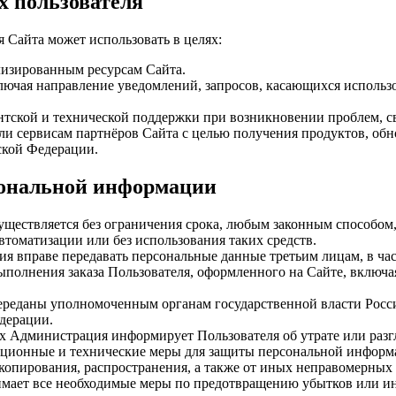
х пользователя
 Сайта может использовать в целях:
лизированным ресурсам Сайта.
лючая направление уведомлений, запросов, касающихся использов
тской и технической поддержки при возникновении проблем, св
ли сервисам партнёров Сайта с целью получения продуктов, обн
ской Федерации.
рсональной информации
уществляется без ограничения срока, любым законным способом
втоматизации или без использования таких средств.
ция вправе передавать персональные данные третьим лицам, в ч
выполнения заказа Пользователя, оформленного на Сайте, включа
ереданы уполномоченным органам государственной власти Росси
дерации.
х Администрация информирует Пользователя об утрате или раз
ционные и технические меры для защиты персональной информа
копирования, распространения, а также от иных неправомерных 
мает все необходимые меры по предотвращению убытков или и