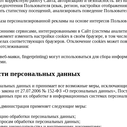
 корректную работу Сайта, авторизацию и безопасность. Без н
дпочтения Пользователя (язык, регион, настройки отображения
ь статистику посещений, анализировать поведение Пользовател
аза персонализированной рекламы на основе интересов Пользов
нними сервисами, интегрированными в Сайт (системы аналитик
омент изменить настройки cookies в своём браузере, в том числ
елах соответствующих браузеров. Отключение cookies может по
 отслеживания:
еб-маяки, fingerprinting) могут использоваться для сбора инфо
ами.
ости персональных данных
ональных данных и принимает все возможные меры, исключающ
о закона от 27.07.2006 № 152-ФЗ «О персональных данных», Пос
данных при их обработке в информационных системах персонал
Администрация применяет следующие меры:
зацию обработки персональных данных;
просам обработки персональных данных;
иями законодательства и внутренними документами;