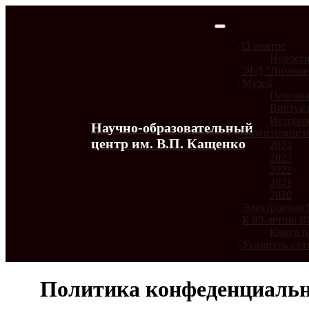
О центре
Новост
ЭБД "Личные
Музей
Персона
Виртуал
История
Научно-образовательный
Мониторинг
центр им. В.П. Кащенко
2024
2023
2022
2021
2020
Электронная 
К 80-летию 
Книга п
Указатель ста
Политика конфеденциаль