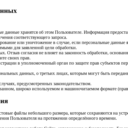
анных
ые данные хранятся об этом Пользователе. Информация предостав
лучения соответствующего запроса.
рование или уничтожение в случае, если персональные данные
имыми для заявленной цели обработки.
. Отзыв согласия не влияет на законность обработки, основанно
ите своих прав.
трации в уполномоченный орган по защите прав субъектов пер
ональных данных, о третьих лицах, которым могут быть переда
лучаях, предусмотренных законодательством.
ванном, широко используемом и машиночитаемом формате (право
ния
кстовые файлы небольшого размера, которые сохраняются на уст
ения Пользователя на протяжении определённого времени.