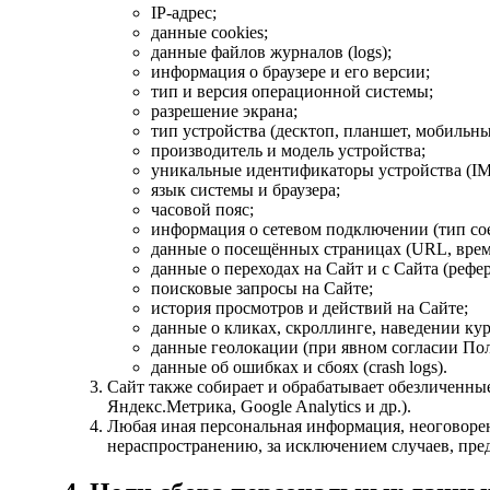
IP-адрес;
данные cookies;
данные файлов журналов (logs);
информация о браузере и его версии;
тип и версия операционной системы;
разрешение экрана;
тип устройства (десктоп, планшет, мобильны
производитель и модель устройства;
уникальные идентификаторы устройства (IM
язык системы и браузера;
часовой пояс;
информация о сетевом подключении (тип сое
данные о посещённых страницах (URL, время
данные о переходах на Сайт и с Сайта (рефе
поисковые запросы на Сайте;
история просмотров и действий на Сайте;
данные о кликах, скроллинге, наведении кур
данные геолокации (при явном согласии Пол
данные об ошибках и сбоях (crash logs).
Сайт также собирает и обрабатывает обезличенные
Яндекс.Метрика, Google Analytics и др.).
Любая иная персональная информация, неоговорен
нераспространению, за исключением случаев, пред