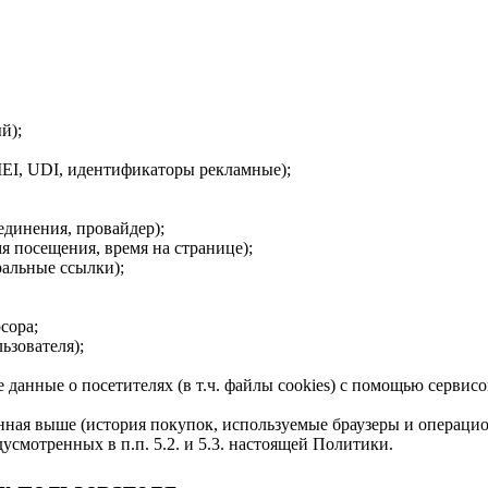
й);
EI, UDI, идентификаторы рекламные);
динения, провайдер);
 посещения, время на странице);
ральные ссылки);
сора;
ьзователя);
 данные о посетителях (в т.ч. файлы cookies) с помощью сервис
ная выше (история покупок, используемые браузеры и операцио
усмотренных в п.п. 5.2. и 5.3. настоящей Политики.