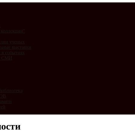
и
 коллекции"
лии ученых
ьные выставки
 в событиях
и СМИ
библиотека
ВОВ
амяти
тей
ности