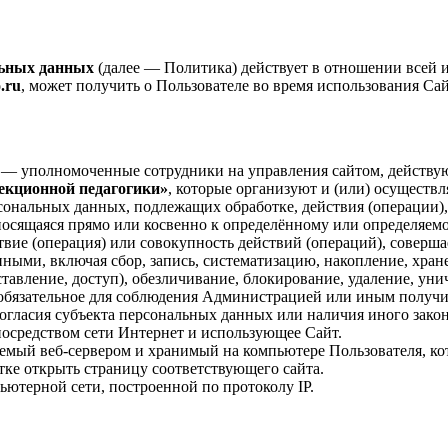
льных данных
(далее — Политика) действует в отношении всей
o.ru
, может получить о Пользователе во время использования Сай
 — уполномоченные сотрудники на управления сайтом, действ
екционной педагогики»
, которые организуют и (или) осуществл
рсональных данных, подлежащих обработке, действия (операции
сящаяся прямо или косвенно к определённому или определяемо
вие (операция) или совокупность действий (операций), соверша
ными, включая сбор, запись, систематизацию, накопление, хране
ставление, доступ), обезличивание, блокирование, удаление, у
бязательное для соблюдения Администрацией или иным получ
согласия субъекта персональных данных или наличия иного зако
осредством сети Интернет и использующее Сайт.
мый веб-сервером и хранимый на компьютере Пользователя, кот
тке открыть страницу соответствующего сайта.
ьютерной сети, построенной по протоколу IP.