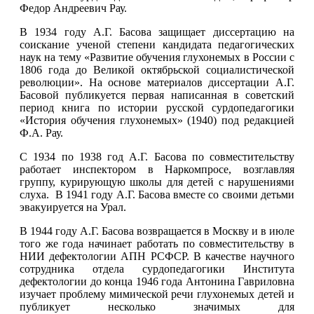
Федор Андреевич Рау.
В 1934 году А.Г. Басова защищает диссертацию на
соискание ученой степени кандидата педагогических
наук на тему «Развитие обучения глухонемых в России с
1806 года до Великой октябрьской социалистической
революции». На основе материалов диссертации А.Г.
Басовой публикуется первая написанная в советский
период книга по истории русской сурдопедагогики
«История обучения глухонемых» (1940) под редакцией
Ф.А. Рау.
С 1934 по 1938 год А.Г. Басова по совместительству
работает инспектором в Наркомпросе, возглавляя
группу, курирующую школы для детей с нарушениями
слуха. В 1941 году А.Г. Басова вместе со своими детьми
эвакуируется на Урал.
В 1944 году А.Г. Басова возвращается в Москву и в июле
того же года начинает работать по совместительству в
НИИ дефектологии АПН РСФСР. В качестве научного
сотрудника отдела сурдопедагогики Института
дефектологии до конца 1946 года Антонина Гавриловна
изучает проблему мимической речи глухонемых детей и
публикует несколько значимых для