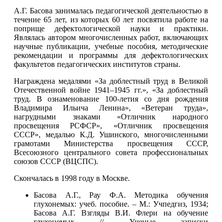
А.Г. Басова занималась педагогической деятельностью в
течение 65 лет, из которых 60 лет посвятила работе на
поприще дефектологической науки и практики.
Являлась автором многочисленных работ, включающих
научные публикации, учебные пособия, методические
рекомендации и программы для дефектологических
факультетов педагогических институтов страны.
Награждена медалями «За доблестный труд в Великой
Отечественной войне 1941‒1945 гг.», «За доблестный
труд. В ознаменование 100-летия со дня рождения
Владимира Ильича Ленина», «Ветеран труда»,
нагрудными знаками «Отличник народного
просвещения РСФСР», «Отличник просвещения
СССР», медалью К.Д. Ушинского, многочисленными
грамотами Министерства просвещения СССР,
Всесоюзного центрального совета профессиональных
союзов СССР (ВЦСПС).
Скончалась в 1998 году
в Москве.
Басова А.Г., Рау Ф.А. Методика обучения
глухонемых: учеб. пособие. – М.: Учпедгиз, 1934;
Басова А.Г. Взгляды В.И. Флери на обучение
глухонемых // Ученые записки