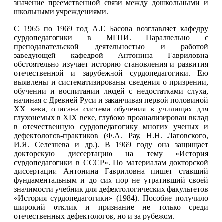
значение преемственной связи между дошкольными и
школьными учреждениями.
С 1965 по 1969 год А.Г. Басова возглавляет кафедру
сурдопедагогики в МГПИ. Параллельно с
преподавательской деятельностью и работой
заведующей кафедрой Антонина Гавриловна
обстоятельно изучает историю становления и развития
отечественной и зарубежной сурдопедагогики. Ею
выявлены и систематизированы сведения о призрении,
обучении и воспитании людей с недостатками слуха,
начиная с Древней Руси и заканчивая первой половиной
XX века, описана система обучения в училищах для
глухонемых в XIX веке, глубоко проанализирован вклад
в отечественную сурдопедагогику многих ученых и
дефектологов-практиков (Ф.А. Рау, Н.Н. Лаговского,
И.Я. Селезнева и др.). В 1969 году она защищает
докторскую диссертацию на тему «История
сурдопедагогики в СССР». По материалам докторской
диссертации Антонина Гавриловна пишет ставший
фундаментальным и до сих пор не утративший своей
значимости учебник для дефектологических факультетов
«История сурдопедагогики» (1984). Пособие получило
широкий отклик и признание не только среди
отечественных дефектологов, но и за рубежом.