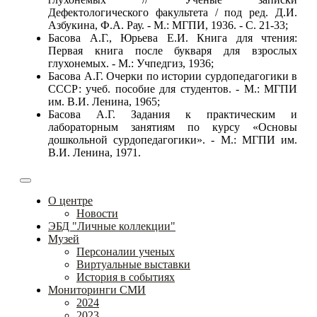
Дефектологического факультета / под ред. Д.И.
Азбукина, Ф.А. Рау. - М.: МГПИ, 1936. - С. 21-33;
Басова А.Г., Юрьева Е.И. Книга для чтения:
Первая книга после букваря для взрослых
глухонемых. - М.: Учпедгиз, 1936;
Басова А.Г. Очерки по истории сурдопедагогики в
СССР: учеб. пособие для студентов. - М.: МГПИ
им. В.И. Ленина, 1965;
Басова А.Г. Задания к практическим и
лабораторным занятиям по курсу «Основы
дошкольной сурдопедагогики». - М.: МГПИ им.
В.И. Ленина, 1971.
О центре
Новости
ЭБД "Личные коллекции"
Музей
Персоналии ученых
Виртуальные выставки
История в событиях
Мониторинги СМИ
2024
2023