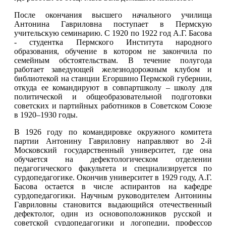
После окончания высшего начального училища
Антонина Гавриловна поступает в Пермскую
учительскую семинарию. С 1920 по 1922 год А.Г. Басова
- студентка Пермского Института народного
образования, обучение в котором не закончила по
семейным обстоятельствам. В течение полугода
работает заведующей железнодорожным клубом и
библиотекой на станции Егоршино Пермской губернии,
откуда ее командируют в совпартшколу ‒ школу для
политической и общеобразовательной подготовки
советских и партийных работников в Советском Союзе
в 1920‒1930 годы.
В 1926 году по командировке окружного комитета
партии Антонину Гавриловну направляют во 2-й
Московский государственный университет, где она
обучается на дефектологическом отделении
педагогического факультета и специализируется по
сурдопедагогике. Окончив университет в 1929 году, А.Г.
Басова остается в числе аспирантов на кафедре
сурдопедагогики. Научным руководителем Антонины
Гавриловны становится выдающийся отечественный
дефектолог, один из основоположников русской и
советской сурдопедагогики и логопедии, профессор