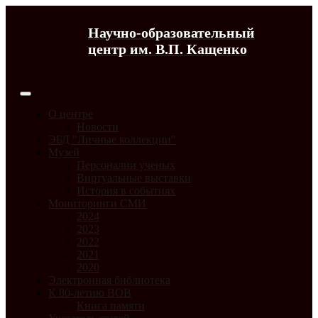
Научно-образовательный
центр им. В.П. Кащенко
О центре
Новости
ЭБД "Личные коллекции"
Музей
Персоналии ученых
Виртуальные выставки
История в событиях
Мониторинги СМИ
2024
2023
2022
2021
2020
Электронная библиотека
К 80-летию ВОВ
Книга памяти