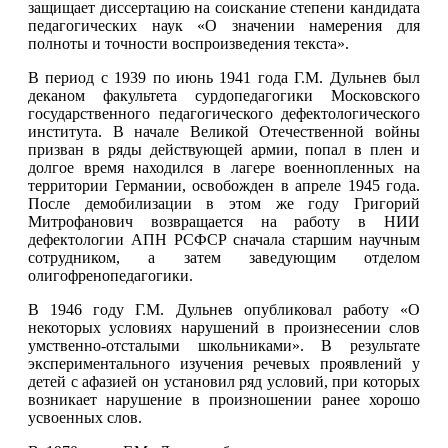
защищает диссертацию на соискание степени кандидата
педагогических наук «О значении намерения для
полноты и точности воспроизведения текста».
В период с 1939 по июнь 1941 года Г.М. Дульнев был
деканом факультета сурдопедагогики Московского
государственного педагогического дефектологического
института. В начале Великой Отечественной войны
призван в ряды действующей армии, попал в плен и
долгое время находился в лагере военнопленных на
территории Германии, освобожден в апреле 1945 года.
После демобилизации в этом же году Григорий
Митрофанович возвращается на работу в НИИ
дефектологии АПН РСФСР сначала старшим научным
сотрудником, а затем заведующим отделом
олигофренопедагогики.
В 1946 году Г.М. Дульнев опубликовал работу «О
некоторых условиях нарушений в произнесении слов
умственно-отсталыми школьниками». В результате
экспериментального изучения речевых проявлений у
детей с афазией он установил ряд условий, при которых
возникает нарушение в произношении ранее хорошо
усвоенных слов.