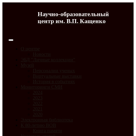
Научно-образовательный
центр им. В.П. Кащенко
О центре
Новости
ЭБД "Личные коллекции"
Музей
Персоналии ученых
Виртуальные выставки
История в событиях
Мониторинги СМИ
2024
2023
2022
2021
2020
Электронная библиотека
К 80-летию ВОВ
Книга памяти