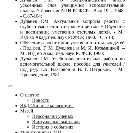
усвоенных слов учащимися вспомогательной
школы. // Известия АПН РСФСР. - Вып.19. - 1948.
- С.87-104;
Дульнев Г.М. Актуальные вопросы работы с
глубоко умственно отсталыми детьми // Обучение
и воспитание умственно отсталых детей. - М.:
Изд-во Акад. пед. наук РСФСР, 1960. - С.5-14;
Обучение и воспитание умственно отсталых детей
/ Под ред. Г. М. Дульнева и М. И. Кузьмицкой. –
М.: Изд-во Акад. пед. наук РСФСР, 1960;
Дульнев Г.М. Учебно-воспитательная работа во
вспомогательной школе: пособие для учителей /
под ред. Т.А. Власовой и В. Г. Петровой. – М.:
Просвещение, 1981.
О центре
Новости
ЭБД "Личные коллекции"
Музей
Персоналии ученых
Виртуальные выставки
История в событиях
Мониторинги СМИ