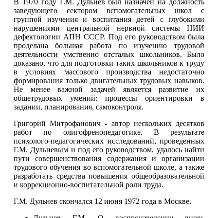
В 1970 году Г.М. Дульнев был назначен на должность
заведующего сектором вспомогательных школ с
группой изучения и воспитания детей с глубокими
нарушениями центральной нервной системы НИИ
дефектологии АПН СССР. Под его руководством была
проделана большая работа по изучению трудовой
деятельности умственно отсталых школьников. Было
доказано, что для подготовки таких школьников к труду
в условиях массового производства недостаточно
формирования только двигательных трудовых навыков.
Не менее важной задачей является развитие их
общетрудовых умений: процессы ориентировки в
задании, планирования, самоконтроля.
Григорий Митрофанович - автор нескольких десятков
работ по олигофренопедагогике. В результате
психолого-педагогических исследований, проведенных
Г.М. Дульневым и под его руководством, удалось найти
пути совершенствования содержания и организации
трудового обучения во вспомогательной школе, а также
разработать средства повышения общеобразовательной
и коррекционно-воспитательной роли труда.
Г.М. Дульнев скончался 12 июня 1972 года в Москве.
Дульнев Г.М. О воспроизведении вновь