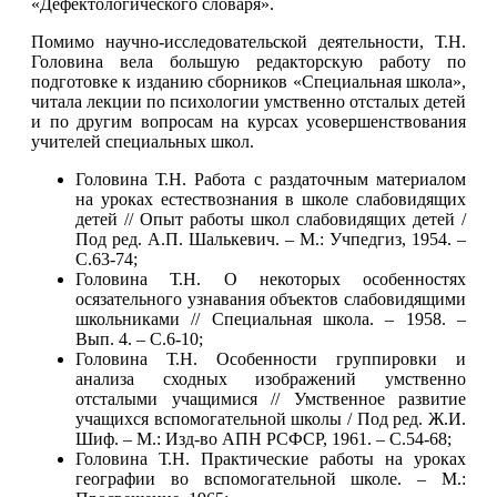
«Дефектологического словаря».
Помимо научно-исследовательской деятельности, Т.Н.
Головина вела большую редакторскую работу по
подготовке к изданию сборников «Специальная школа»,
читала лекции по психологии умственно отсталых детей
и по другим вопросам на курсах усовершенствования
учителей специальных школ.
Головина Т.Н. Работа с раздаточным материалом
на уроках естествознания в школе слабовидящих
детей // Опыт работы школ слабовидящих детей /
Под ред. А.П. Шалькевич. – М.: Учпедгиз, 1954. –
С.63-74;
Головина Т.Н. О некоторых особенностях
осязательного узнавания объектов слабовидящими
школьниками // Специальная школа. – 1958. –
Вып. 4. – С.6-10;
Головина Т.Н. Особенности группировки и
анализа сходных изображений умственно
отсталыми учащимися // Умственное развитие
учащихся вспомогательной школы / Под ред. Ж.И.
Шиф. – М.: Изд-во АПН РСФСР, 1961. – С.54-68;
Головина Т.Н. Практические работы на уроках
географии во вспомогательной школе. – М.: