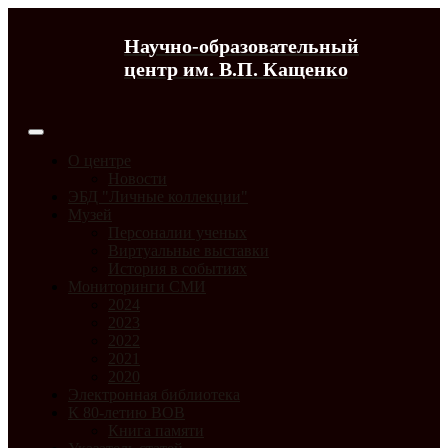
Научно-образовательный
центр им. В.П. Кащенко
О центре
Новости
ЭБД "Личные коллекции"
Музей
Персоналии ученых
Виртуальные выставки
История в событиях
Мониторинги СМИ
2024
2023
2022
2021
2020
Электронная библиотека
К 80-летию ВОВ
Книга памяти