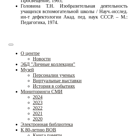
Просвещение, 1965;
Головина Т.Н. Изобразительная деятельность
учащихся вспомогательной школы / Науч.-исслед.
ин-т дефектологии Акад. пед. наук СССР. – М.:
Педагогика, 1974.
О центре
Новости
ЭБД "Личные коллекции"
Музей
Персоналии ученых
Виртуальные выставки
История в событиях
Мониторинги СМИ
2024
2023
2022
2021
2020
Электронная библиотека
К 80-летию ВОВ
Книга памяти