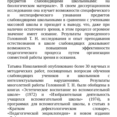
предметов слабовидящими школьниками: на
биологическом материале». В своем диссертационном
исследовании она изучает возможности специфического
и неспецифического узнавания предметов
слабовидящими школьниками в сравнении с учениками
массовой школы и приходит к выводу, что, даже при
наличии остаточного зрения, в этом процессе огромное
значение имеет осязание. Результаты проведенного
Головиной Т. Н. исследования и опыт преподавания
естествознания в школе слабовидящих доказывают
возможность повышения эффективности
педагогического процесса путем организации
совместной работы зрения и осязания.
Татьяна Николаевной опубликовано более 30 научных и
методических работ, посвященных вопросам обучения
слабовидящих учеников и школьников с
интеллектуальными нарушениями. Результаты
многолетней работы Головиной Т. Н. были обобщены в
книгах «Эстетическое воспитание во вспомогательной
школе» (1972) и «Изобразительная деятельность
учащихся вспомогательной школы» (1974), в
программах для вспомогательной школы, в статьях в
«Кратком дефектологическом словаре»,
«Педагогической энциклопедии» и новом издании