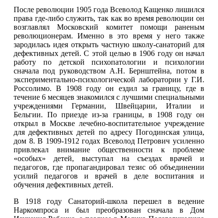
После революции 1905 года Всеволод Кащенко лишился
права где-либо служить, так как во время революции он
возглавлял Московский комитет помощи раненым
революционерам. Именно в это время у него также
зародилась идея открыть частную школу-санаторий для
дефективных детей. С этой целью в 1906 году он начал
работу по детской психопатологии и психологии
сначала под руководством А.Н. Бернштейна, потом в
экспериментально-психологической лаборатории у Г.И.
Россолимо. В 1908 году он ездил за границу, где в
течение 6 месяцев знакомился с лучшими специальными
учреждениями Германии, Швейцарии, Италии и
Бельгии. По приезде из-за границы, в 1908 году он
открыл в Москве лечебно-воспитательное учреждение
для дефективных детей по адресу Погодинская улица,
дом 8. В 1909-1912 годах Всеволод Петрович усиленно
привлекал внимание общественности к проблеме
«особых» детей, выступал на съездах врачей и
педагогов, где пропагандировал тезис об объединении
усилий педагогов и врачей в деле воспитания и
обучения дефективных детей.
В 1918 году Санаторий-школа перешел в ведение
Наркомпроса и был преобразован сначала в Дом