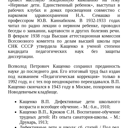
«Нервные дети. Единственный ребенок», выступал в
рабочих клубах и домах просвещения совместно с
наркомом здравоохранения Н.А. Семашко и
профессором Ю.В. Каннабихом. В 1932-1933 годах
читал по радио лекции о нервном ребенке, проводил
беседы о заикании, картавости и других болезнях речи.
В феврале 1938 года Высшая аттестационная комиссия
Всесоюзного комитета по делам высшей школы при
СНК СССР утвердила Кащенко в ученой степени
кандидата педагогических наук без защиты
диссертации.
Всеволод Петрович Кащенко сохранил преданность
науке до последнего дня. Его итоговый труд был издан
под названием «Педагогическая коррекция» только в
1992 году, и с тех пор неоднократно переиздавался. В.П.
Кащенко скончался в 1943 году в Москве, похоронен на
Новодевичьем кладбище.
Кащенко В.П. Дефективные дети школьного
возраста и всеобщее обучение. - М.: б.и., 1910;
Кащенко В.П., Крюков С.Н. Воспитание-обучение
трудных детей: Из опыта санатория-школы. - М.:
Друкарь, 1913;
Дефективные дети и школа: сб. статей / Под ред.