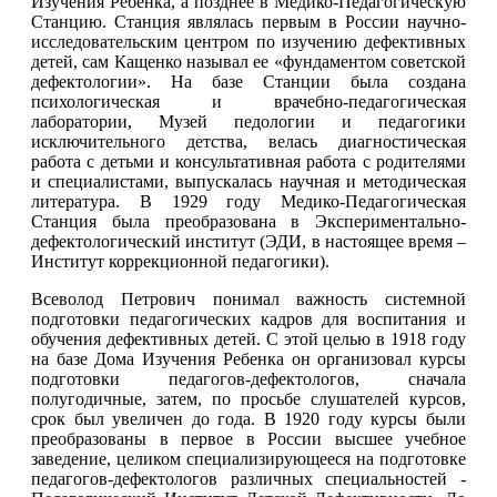
Изучения Ребенка, а позднее в Медико-Педагогическую
Станцию. Станция являлась первым в России научно-
исследовательским центром по изучению дефективных
детей, сам Кащенко называл ее «фундаментом советской
дефектологии». На базе Станции была создана
психологическая и врачебно-педагогическая
лаборатории, Музей педологии и педагогики
исключительного детства, велась диагностическая
работа с детьми и консультативная работа с родителями
и специалистами, выпускалась научная и методическая
литература. В 1929 году Медико-Педагогическая
Станция была преобразована в Экспериментально-
дефектологический институт (ЭДИ, в настоящее время –
Институт коррекционной педагогики).
Всеволод Петрович понимал важность системной
подготовки педагогических кадров для воспитания и
обучения дефективных детей. С этой целью в 1918 году
на базе Дома Изучения Ребенка он организовал курсы
подготовки педагогов-дефектологов, сначала
полугодичные, затем, по просьбе слушателей курсов,
срок был увеличен до года. В 1920 году курсы были
преобразованы в первое в России высшее учебное
заведение, целиком специализирующееся на подготовке
педагогов-дефектологов различных специальностей -