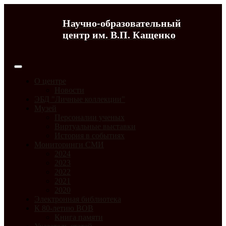
Научно-образовательный
центр им. В.П. Кащенко
О центре
Новости
ЭБД "Личные коллекции"
Музей
Персоналии ученых
Виртуальные выставки
История в событиях
Мониторинги СМИ
2024
2023
2022
2021
2020
Электронная библиотека
К 80-летию ВОВ
Книга памяти