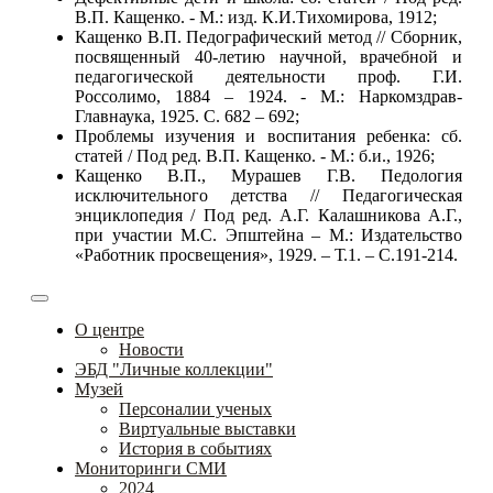
В.П. Кащенко. - М.: изд. К.И.Тихомирова, 1912;
Кащенко В.П. Педографический метод // Сборник,
посвященный 40-летию научной, врачебной и
педагогической деятельности проф. Г.И.
Россолимо, 1884 – 1924. - М.: Наркомздрав-
Главнаука, 1925. С. 682 – 692;
Проблемы изучения и воспитания ребенка: сб.
статей / Под ред. В.П. Кащенко. - М.: б.и., 1926;
Кащенко В.П., Мурашев Г.В. Педология
исключительного детства // Педагогическая
энциклопедия / Под ред. А.Г. Калашникова А.Г.,
при участии М.С. Эпштейна – М.: Издательство
«Работник просвещения», 1929. – Т.1. – С.191-214.
О центре
Новости
ЭБД "Личные коллекции"
Музей
Персоналии ученых
Виртуальные выставки
История в событиях
Мониторинги СМИ
2024