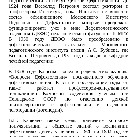
Педагогический Институт Детской Дефективности. До
1924 года Всеволод Петрович состоял ректором и
профессором Института, пока Институт не вошел в
состав объединенного Московского Института
Педологии и Дефектологии, который продолжил
функционировать уже в виде Дефектологического
отделения (ДЕФО) педагогического факультета II МГУ.
В 1930 году ДЕФО было преобразовано в
дефектологический факультет Московского
педагогического института имени А.С. Бубнова, где
Всеволод Петрович до 1931 года заведовал кафедрой
лечебной педагогики.
В 1928 году Кащенко вошел в редколлегию журнала
«Вопросы Дефектологии», посвященного обучению
дефективных детей. В эти и последующие годы он
также работал профессором-консультантом
поликлиники Комиссии содействия ученым при
Совнаркоме СССР по отделению детской
психоневрологии с дефектологией и отделению
логотерапии (логопедии).
В.П. Кащенко также уделял внимание вопросам
популяризации в обществе знаний о воспитании
дефективных детей, в период с 1928 по 1932 год он
провел массовую лекционную кампанию на тему