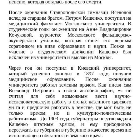
пенсию, которая осталась после его смерти.
После окончания Ставропольской гимназии Всеволод
вслед за старшим братом, Петром Кащенко, поступил на
медицинский факультет Московского университета. В
студенческие годы он женился на Анне Владимировне
Кочуковой, курсистке Московского фельдшерско-
акушерского училища, которая станет его верным
соратником на ниве образования и науки. Позже за
участие в студенческом движении Кащенко был
исключен из университета и выслан из Москвы.
Через год он поступил в Киевский университет,
который успешно окончил в 1897 году, получив
медицинское образование. После окончания
университета работал земским врачом. Как писал сам
Всеволод Петрович в своей автобиографии, «я не
считал для себя возможным вести научно-
исследовательскую работу в стенах казенного царского
ун-та и предпочел работать в земстве, где мог быть не
только врачом, но и культурно-политическим
работником». До 1903 года губернаторы не утверждали
Кащенко штатным врачом, и ему приходилось
переезжать из губернии в губернию в качестве временно
исполняющего обязанности земского врача.