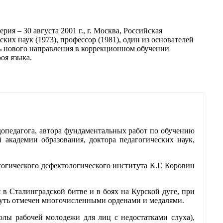
ия ‒ 30 августа 2001 г., г. Москва, Российская
их наук (1973), профессор (1981), один из основателей
ь нового направления в коррекционном обучении
оя языка.
допедагога, автора фундаментальных работ по обучению
 академии образования, доктора педагогических наук,
гогического дефектологического института К.Г. Коровин
в Сталин­градской битве и в боях на Курской дуге, при
путь отмечен многочисленными орденами и медалями.
колы рабочей молодежи для лиц с недостатками слуха),