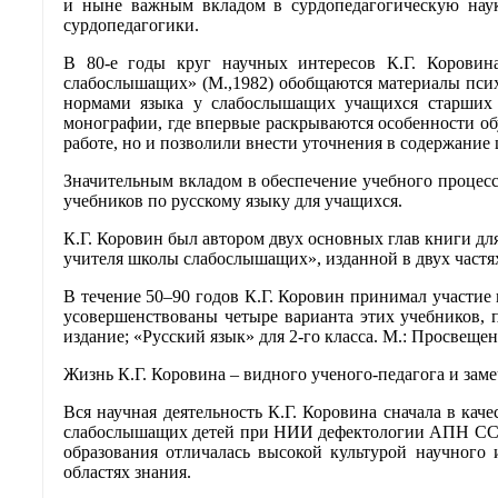
и ныне важным вкладом в сурдопедагогическую наук
сурдопедагогики.
В 80-е годы круг научных интересов К.Г. Коровин
слабослышащих» (М.,1982) обобщаются материалы психо
нормами языка у слабослышащих учащихся старших к
монографии, где впервые раскрываются особенности об
работе, но и позволили внести уточнения в содержание
Значительным вкладом в обеспечение учебного процесс
учебников по русскому языку для учащихся.
К.Г. Коровин был автором двух основных глав книги дл
учителя школы слабослышащих», изданной в двух частях (
В течение 50–90 годов К.Г. Коровин принимал участие
усовершенствованы четыре варианта этих учебников, пр
издание; «Русский язык» для 2-го класса. М.: Просвещение
Жизнь К.Г. Коровина – видного ученого-педагога и заме
Вся научная деятельность К.Г. Коровина сначала в кач
слабослышащих детей при НИИ дефектологии АПН СССР 
образования отличалась высокой культурой научного
областях знания.