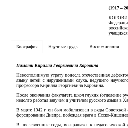
(1917 – 2
КОРОВИН, 
Федерация
российск
учащихся 
Научные труды
Воспоминания
Биография
Памяти Кирилла Георгиевича Коровина
Невосполнимую утрату понесла отечественная дефектол
языку детей с нарушениями слуха, ведущего научного
профессора Кирилла Георгиевича Коровина.
После окончания факультета школ глухих (отделение ру
недолго работал завучем и учителем русского языка в Х
В марте 1942 г. он был мобилизован в ряды Советской 
форсировании Днепра, побеждая врага в Ясско-Кишене
В послевоенные годы, возвращаясь к педагогической д