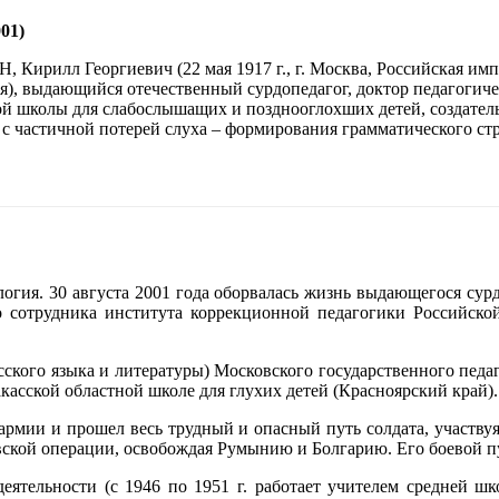
001)
Кирилл Георгиевич (22 мая 1917 г., г. Москва, Российская импер
), выдающийся отечественный сурдопедагог, доктор педагогическ
ой школы для слабослышащих и позднооглохших детей, создател
с частичной потерей слуха ‒ формирования грамматического стр
огия. 30 августа 2001 года оборвалась жизнь выдающегося сур
 сотрудника института коррекционной пе­дагогики Российской
сского языка и литературы) Московского государственного педа
акасской областной школе для глухих детей (Красноярский край).
армии и прошел весь трудный и опасный путь солдата, участвуя 
вской операции, освобождая Румынию и Болгарию. Его боевой 
еятельности (с 1946 по 1951 г. работает учителем средней ш