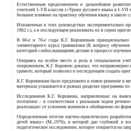
Естественным продолжением и дальнейшим развитием
учителей I–VII классов («Уроки русского языка в I–VI
большое влияние на практику обучения языку в школе с
Изложенные в этих руководствах экспериментально пр
1962 г.), а в последующем реализовать их в серии ори
В 60-е и 70-е годы К.Г. Коровиным принципиально 
элементарного курса грамматики (К вопросу обучени
категорий слабослышащими детьми в процессе изучения 
Опираясь на особое место и роль в специальном уче
опережением, К.Г. Коровин доказал, что неправомерно 
грамоте, который позволил в последующем создать ори
К.Г. Коровиным было предложено и новое решение в мет
материала усваивается в разных разделах программы по 
Исследования К.Г. Коровина, направленные на выясн
поэтапное – в соответствии с реальным ходом речево
реализации: от усвоения значения к обобщению по фор
Определенным итогом научно-практических разработок
детей языку» (М.,1976), в которой дан глубокий и 
педагогическое исследование, которое опирается на ши