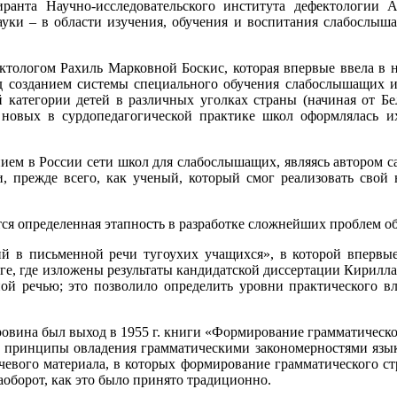
иранта Научно-исследовательского института дефектологии
уки – в области изучения, обучения и воспитания слабослыш
тологом Рахиль Марковной Боскис, которая впервые ввела в 
над созданием системы специального обучения слабослышащих 
 категории детей в различных уголках страны (начиная от Бе
я новых в сурдопедагогической практике школ оформлялась и
нием в России сети школ для слабослышащих, являясь автором 
, прежде всего, как ученый, который смог реализовать свой
тся определенная этапность в разработке сложнейших проблем о
ий в письменной речи тугоухих учащихся», в которой впервы
е, где изложены результаты кандидатской диссертации Кирилл
й речью; это позволило определить уровни практического в
вина был выход в 1955 г. книги «Формирование грамматического
 принципы овладения грамматическими закономерностями язык
чевого материала, в которых формирование грамматического ст
наоборот, как это было принято традиционно.