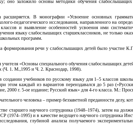
у; оно заложило основы методики обучения слабослышащих 
а расширяется. В монографии «Усвоение основных грамма
лого-педагогического исследования, направлен­ного на опред
лассов и выявление особенностей усвоения ими системати
учения языку слабослышащих старшеклассников, не только оказ
 школьных программ.
а формиро­вания речи у слабослышащих детей было участие К.Г
я учителя «Основы специального обучения слабослышащих детей»
Ч. 1. М.,1995 и Ч. 2. Краснодар, 1998).
 в создании учебников по русскому языку для 1–5 классов школ
и этом каждый из вариантов переиздавался до 5 раз («Русский 
, 2000 г. 5-ое издание; Русский язык» для 4-го класса. М.: Просве
чательного человека – пример беззаветной преданности делу, ко
естве старшего научного сотрудника (1948–1974), затем на дол
(1974–1995) и в качестве ведущего научного сотрудника Инс
 исследования, глубиной анализа получаемого эксперименталь