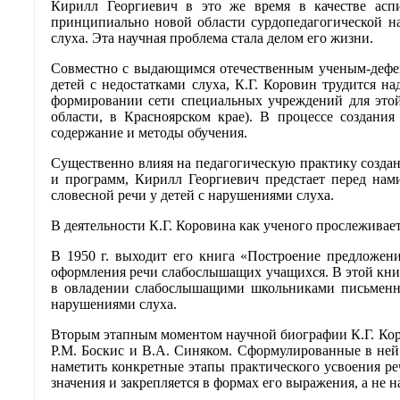
Кирилл Георгиевич в это же время в качестве асп
принципиально новой области сурдопедагогической на
слуха. Эта научная проблема стала делом его жизни.
Совместно с выдающимся отечественным ученым-дефек
детей с недостатками слуха, К.Г. Коровин трудится 
формировании сети специальных учреждений для этой
области, в Красноярском крае). В процессе создани
содержание и методы обучения.
Существенно влияя на педагогическую практику созда
и программ, Кирилл Георгиевич предстает перед нами
словесной речи у детей с нарушениями слуха.
В деятельности К.Г. Коровина как ученого прослеживае
В 1950 г. выходит его книга «Построение предложен
оформления речи слабослышащих учащихся. В этой книг
в овладении слабослышащими школьниками письменно
нарушениями слуха.
Вторым этапным моментом научной биографии К.Г. Коро
Р.М. Боскис и В.А. Синяком. Сформулированные в ней
наметить конкретные этапы практического усвоения ре
значения и закрепляется в формах его выражения, а не 