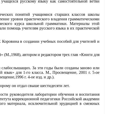
учащихся русскому языку как самостоятельной ветви
тических понятий учащимися старших классов школы
еление уровня практического владения грамматическими
ческого курса школьной грамматики. Материалы этой
али помощь учителям русского языка в их практической
. Коровина в создании учебных пособий для учителей и
 (М.,1968), автором и редактором трех глав «Книги для
ы слабослышащих. За эти годы были созданы заново или
язык» для 1-го класса. М., Про­свещение, 2001 г. 5-ое
щение,1996 г. 4-ое изд. и др.).
торому он отдал свыше шестидесяти лет.
жности руководителя лаборатории обучения и воспитания
титута коррекционной педагогики Российской академии
ного материала, исключительной эрудицией в смежных