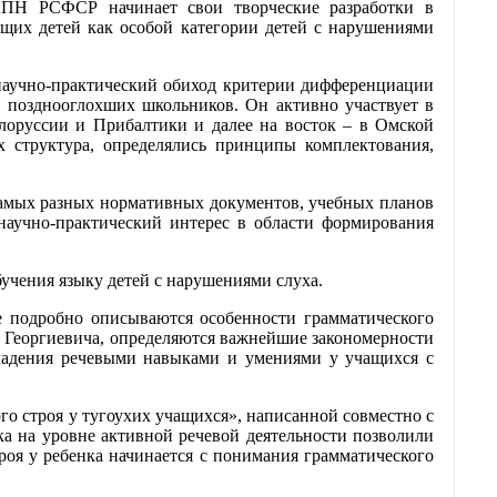
 АПН РСФСР начинает свои творческие разработки в
ащих детей как особой категории детей с нарушениями
научно-практический обиход критерии дифференциации
и позднооглохших школьников. Он активно участвует в
лоруссии и Прибалтики и далее на восток – в Омской
х структура, определялись принципы комплектования,
самых разных нормативных документов, учебных планов
 научно-практический интерес в области формирования
бучения языку детей с нарушениями слуха.
е подробно описываются особенности грамматического
а Георгиевича, определяются важнейшие закономерности
ладения речевыми навыками и умениями у учащихся с
 строя у туго­ухих учащихся», написанной совместно с
а на уровне активной речевой деятельности позволили
роя у ребенка начинается с понимания грамматического