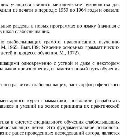
щих учащихся явились методические руководства для
дили из печати в период с 1959 по 1964 годы и оказали
ьные разделы в новых программах по языку (начиная с
сов школ слабослышащих.
нию слабослышащих грамоте, правописанию, изучению
М.,1965. Вып.139; Усвоение основных грамматических
етей в процессе обучения. М., 1972).
слышащими одновременно с устной и даже с некоторым
и навыков произношения, и наметил новый путь обучения
чевого развития слабослышащих, часть орфографического
ментарного курса грамматики, позволили разработать
навыков и умений на основе принципа их практической
атика в системе специального обучения слабослышащих
лабослышащих детей. Это фундаментальное психолого-
щение ранее проведенных исследований автора, является