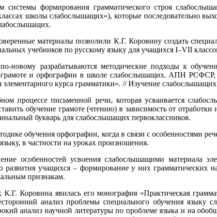
 системы формирования грамматического строя слабослыша
I классах школы слабослышащих»), которые последовательно выхо
лабо­слышащих.
оверенные материалы позволили К.Г. Коровину создать специал
гинальных учебников по русскому языку для учащихся I–VII клас
по-новому разрабатываются методические подходы к обуче
я грамоте и орфографии в школе слабослышащих. АПН РСФСР, 
элементарного курса грамматики». // Изучение слабослышащих д
бном процессе письменной речи, которая усваивается слабо
ставить обучение грамоте (чтению) в зависимость от отработк
гинальный букварь для слабослышащих первоклассников.
одике обучения орфографии, когда в связи с особенностями ре
языку, в частности на уроках произношения.
ение особен­ностей усвоения слабослышащими материала эле
го развития учащихся – формирование у них грамматических 
мальным признакам.
 К.Г. Коровина явилась его монография «Практическая грамм
всесторонний анализ проблемы специального обучения языку с
рокий анализ научной литературы по проблеме языка и на обоб