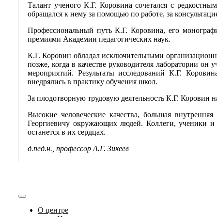
Талант ученого К.Г. Коровина сочетался с редкостн
обращался к нему за помощью по работе, за консультаци
Профессиональный путь К.Г. Коровина, его монограф
премиями Академии педагогических наук.
К.Г. Коровин обладал исключительными организационны
позже, когда в качестве руководителя лаборатории он
мероприятий. Результаты исследований К.Г. Корови
внедрялись в практику обучения школ.
За плодотворную трудовую деятельность К.Г. Коровин 
Высокие человеческие качества, большая внутренняя
Георгиевичу окружающих людей. Коллеги, ученики и д
останется в их сердцах.
д.пед.н
., профессор А.Г.
Зикеев
О центре