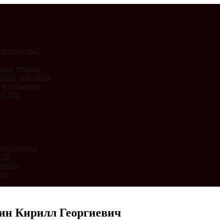
и
 коллекции"
лии ученых
ьные выставки
 в событиях
и СМИ
библиотека
ВОВ
амяти
тей
ин Кирилл Георгиевич