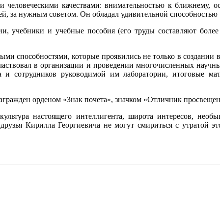
ыми человеческими качествами: внимательностью к ближнему, 
ей, за нужным советом. Он обладал удивительной способностью –
ии, учебники и учебные пособия (его труды составляют более
ми способностями, которые проявились не только в создании в
 участвовал в организации и проведении многочисленных научны
на и сотрудников руководимой им лаборатории, итоговые ма
награжден орденом «Знак почета», значком «Отличник просвеще
 культура настоящего интеллигента, широта интересов, необ
рузья Кирилла Георгиевича не могут смириться с утратой эт