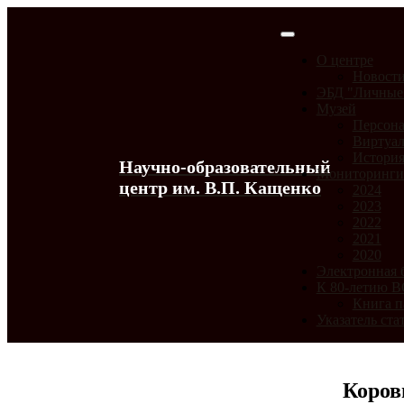
О центре
Новост
ЭБД "Личные
Музей
Персона
Виртуал
История
Научно-образовательный
Мониторинг
центр им. В.П. Кащенко
2024
2023
2022
2021
2020
Электронная 
К 80-летию 
Книга п
Указатель ста
Коров