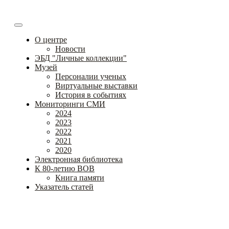
О центре
Новости
ЭБД "Личные коллекции"
Музей
Персоналии ученых
Виртуальные выставки
История в событиях
Мониторинги СМИ
2024
2023
2022
2021
2020
Электронная библиотека
К 80-летию ВОВ
Книга памяти
Указатель статей
Федеральное государственное бюджетное научное
учреждение
«Институт коррекционной педагогики»