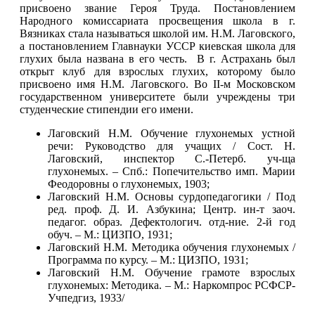
присвоено звание Героя Труда. Постановлением
Народного комиссариата просвещения школа в г.
Вязниках стала называться школой им. Н.М. Лаговского,
а постановлением Главнауки УССР киевская школа для
глухих была названа в его честь. В г. Астрахань был
открыт клуб для взрослых глухих, которому было
присвоено имя Н.М. Лаговского. Во II-м Московском
государственном университете были учреждены три
студенческие стипендии его имени.
Лаговский Н.М. Обучение глухонемых устной
речи: Руководство для учащих / Сост. Н.
Лаговский, инспектор С.-Петерб. уч-ща
глухонемых. – Спб.: Попечительство имп. Марии
Феодоровны о глухонемых, 1903;
Лаговский Н.М. Основы сурдопедагогики / Под
ред. проф. Д. И. Азбукина; Центр. ин-т заоч.
педагог. образ. Дефектологич. отд-ние. 2-й год
обуч. – М.: ЦИЗПО, 1931;
Лаговский Н.М. Методика обучения глухонемых /
Программа по курсу. – М.: ЦИЗПО, 1931;
Лаговский Н.М. Обучение грамоте взрослых
глухонемых: Методика. – М.: Наркомпрос РСФСР-
Учпедгиз, 1933/