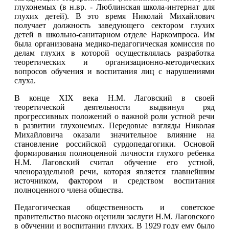
глухонемых (в н.вр. - Люблинская школа-интернат для
глухих детей). В это время Николай Михайлович
получает должность заведующего сектором глухих
детей в школьно-санитарном отделе Наркомпроса. Им
была организована медико-педагогическая комиссия по
делам глухих в которой осуществлялась разработка
теоретических и организационно-методических
вопросов обучения и воспитания лиц с нарушениями
слуха.
В конце XIX века Н.М. Лаговский в своей
теоретической деятельности выдвинул ряд
прогрессивных положений о важной роли устной речи
в развитии глухонемых. Передовые взгляды Николая
Михайловича оказали значительное влияние на
становление российской сурдопедагогики. Основой
формирования полноценной личности глухого ребенка
Н.М. Лаговский считал обучение его устной,
членораздельной речи, которая является главнейшим
источником, фактором и средством воспитания
полноценного члена общества.
Педагогическая общественность и советское
правительство высоко оценили заслуги Н.М. Лаговского
в обучении и воспитании глухих. В 1929 году ему было