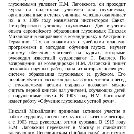
глухонемыми увлекает Н.М. Лаговского, он проходит
курсы по подготовке учителей для глухонемых,
организованные в стенах училища, успешно оканчивает
их, а в 1889 году назначается инспектором Санкт-
Петербургского училища глухонемых. Для изучения
опыта европейского образования глухонемых Николая
Михайловича направляют в командировку в Австрию и
Германию. Там он знакомится с учебными планами,
программами и методами обучения глухих, изучает
систему обучения учителей на курсах, которыми
руководил известный сурдопедагог Э. Вальтер. По
возвращении из командировки Н.М. Лаговский пишет
несколько научных работ, одна из которых посвящена
системе образования глухонемых за рубежом. Его
пособие «Книга рассказов для классного чтения и бесед
с глухонемыми детьми старшего возраста» можно
считать первой книгой для учителей, обучающих детей
с нарушениями слуха. В 1903 году Н.М. Лаговский
издает работу «Обучение глухонемых устной речи».
Николай Михайлович принимал активное участие в
работе сурдопедагогических курсов в качестве лектора,
а с 1903 года руководил этими курсами. В 1919 году
Н.М. Лаговский переезжает в Москву и становится
заведующим Перервинским (Люблинским) институтом