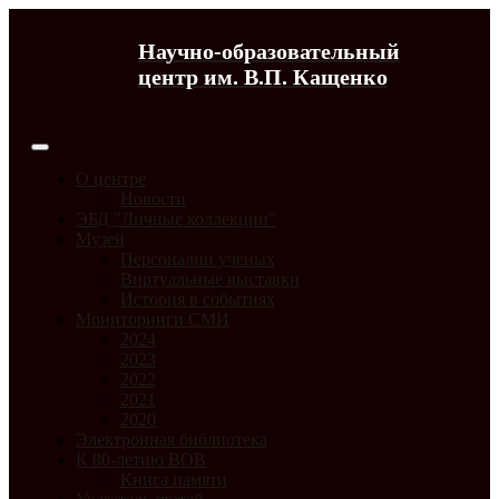
Научно-образовательный
центр им. В.П. Кащенко
О центре
Новости
ЭБД "Личные коллекции"
Музей
Персоналии ученых
Виртуальные выставки
История в событиях
Мониторинги СМИ
2024
2023
2022
2021
2020
Электронная библиотека
К 80-летию ВОВ
Книга памяти