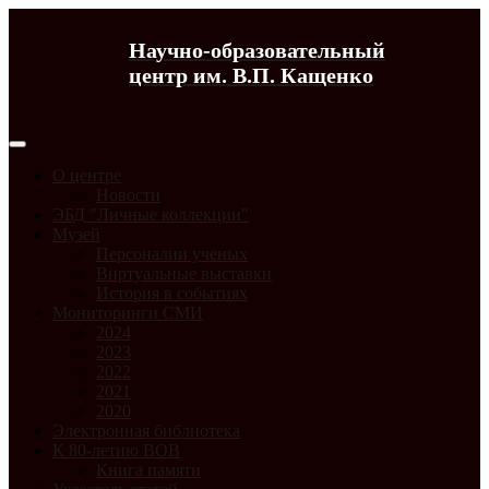
Научно-образовательный
центр им. В.П. Кащенко
О центре
Новости
ЭБД "Личные коллекции"
Музей
Персоналии ученых
Виртуальные выставки
История в событиях
Мониторинги СМИ
2024
2023
2022
2021
2020
Электронная библиотека
К 80-летию ВОВ
Книга памяти