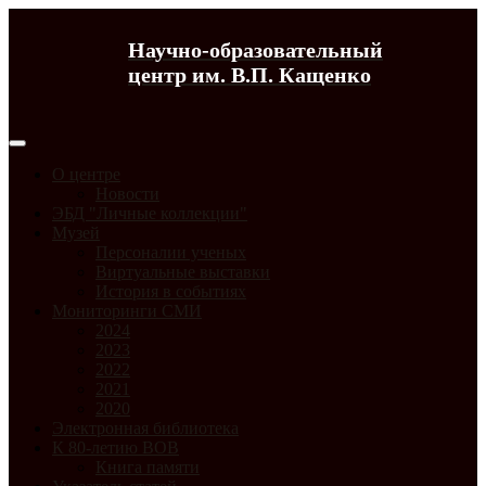
Научно-образовательный
центр им. В.П. Кащенко
О центре
Новости
ЭБД "Личные коллекции"
Музей
Персоналии ученых
Виртуальные выставки
История в событиях
Мониторинги СМИ
2024
2023
2022
2021
2020
Электронная библиотека
К 80-летию ВОВ
Книга памяти