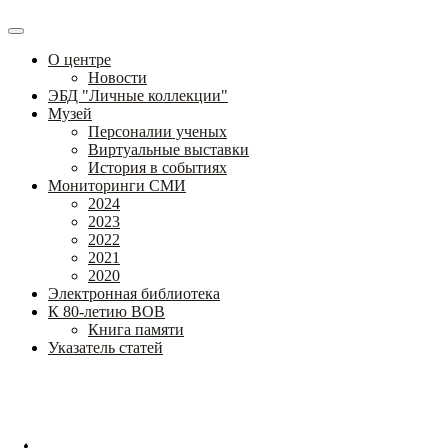
О центре
Новости
ЭБД "Личные коллекции"
Музей
Персоналии ученых
Виртуальные выставки
История в событиях
Мониторинги СМИ
2024
2023
2022
2021
2020
Электронная библиотека
К 80-летию ВОВ
Книга памяти
Указатель статей
Федеральное государственное бюджетное научное учреждение
«Институт коррекционной педагогики»