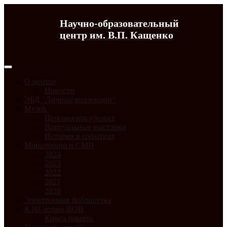
Научно-образовательный
центр им. В.П. Кащенко
О центре
Новости
ЭБД "Личные коллекции"
Музей
Персоналии ученых
Виртуальные выставки
История в событиях
Мониторинги СМИ
2024
2023
2022
2021
2020
Электронная библиотека
К 80-летию ВОВ
Книга памяти