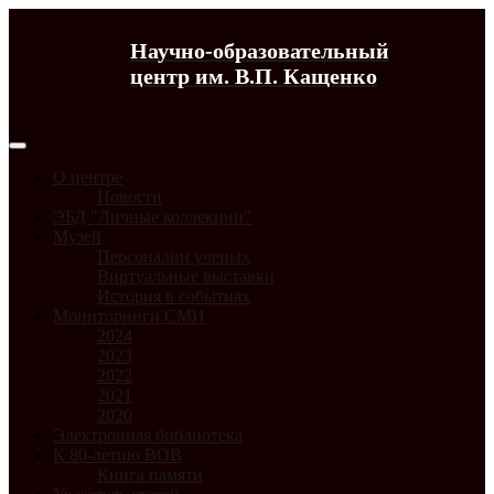
Научно-образовательный
центр им. В.П. Кащенко
О центре
Новости
ЭБД "Личные коллекции"
Музей
Персоналии ученых
Виртуальные выставки
История в событиях
Мониторинги СМИ
2024
2023
2022
2021
2020
Электронная библиотека
К 80-летию ВОВ
Книга памяти